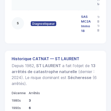
MONTR
SAS
103 rue
MC2A
Barbès
S
Diagnostiqueur
18000
Immo
BOURGE
18
Historique CATNAT — ST LAURENT
Depuis 1982,
ST LAURENT
a fait l'objet de
13
arrêtés de catastrophe naturelle
(dernier :
2024). Le risque dominant est
Sécheresse
(6
arrêtés).
Décennie
Arrêtés
1980s
3
1990s
6