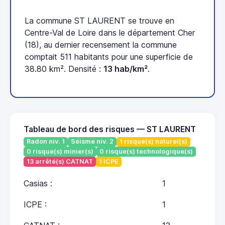
La commune ST LAURENT se trouve en
Centre-Val de Loire dans le département Cher
(18), au dernier recensement la commune
comptait 511 habitants pour une superficie de
38.80 km². Densité :
13 hab/km²
.
Tableau de bord des risques — ST LAURENT
Radon niv. 1
Séisme niv. 2
1 risque(s) naturel(s)
0 risque(s) minier(s)
0 risque(s) technologique(s)
13 arrêté(s) CATNAT
1 ICPE
Casias :
1
ICPE :
1