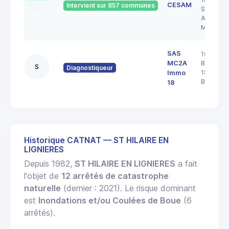
CESAM
Intervient sur 857 communes
SAINT
AMAND
MONTR
SAS
103 rue
MC2A
Barbès
S
Diagnostiqueur
18000
Immo
BOURGE
18
Historique CATNAT — ST HILAIRE EN
LIGNIERES
Depuis 1982,
ST HILAIRE EN LIGNIERES
a fait
l'objet de
12 arrêtés de catastrophe
naturelle
(dernier : 2021). Le risque dominant
est
Inondations et/ou Coulées de Boue
(6
arrêtés).