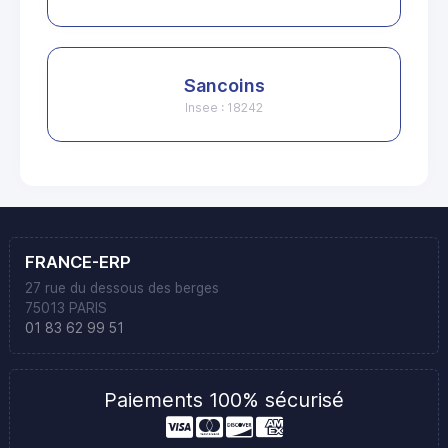
Sancoins
Insee : 18242
FRANCE-ERP
27 rue du dessous des berges
75013 PARIS
01 83 62 99 51
Paiements 100% sécurisé