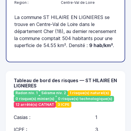
Region :
Centre-Val de Loire
La commune ST HILAIRE EN LIGNIERES se
trouve en Centre-Val de Loire dans le
département Cher (18), au dernier recensement
la commune comptait 504 habitants pour une
superficie de 54.55 km². Densité :
9 hab/km²
.
Tableau de bord des risques — ST HILAIRE EN
LIGNIERES
Radon niv. 1
Séisme niv. 2
1 risque(s) naturel(s)
0 risque(s) minier(s)
0 risque(s) technologique(s)
12 arrêté(s) CATNAT
3 ICPE
Casias :
1
ICPE :
3