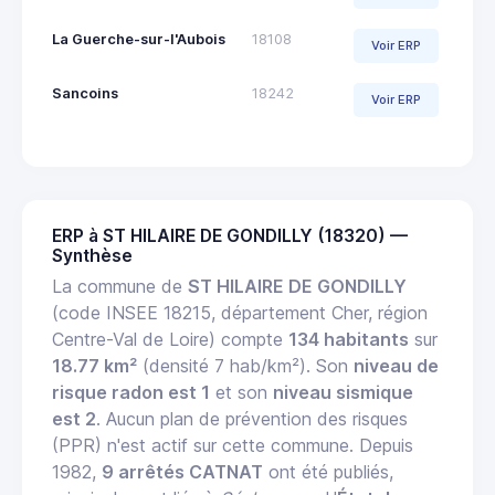
La Guerche-sur-l'Aubois
18108
Voir ERP
Sancoins
18242
Voir ERP
ERP à ST HILAIRE DE GONDILLY (18320) —
Synthèse
La commune de
ST HILAIRE DE GONDILLY
(code INSEE 18215, département Cher, région
Centre-Val de Loire) compte
134 habitants
sur
18.77 km²
(densité 7 hab/km²). Son
niveau de
risque radon est 1
et son
niveau sismique
est 2
. Aucun plan de prévention des risques
(PPR) n'est actif sur cette commune. Depuis
1982,
9 arrêtés CATNAT
ont été publiés,