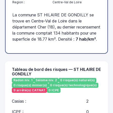
Region :
Centre-Val de Loire
La commune ST HILAIRE DE GONDILLY se
trouve en Centre-Val de Loire dans le
département Cher (18), au dernier recensement
la commune comptait 134 habitants pour une
superficie de 18.77 km². Densité :
7 hab/km²
.
Tableau de bord des risques — ST HILAIRE DE
GONDILLY
Radon niv. 1
Séisme niv. 2
0 risque(s) naturel(s)
0 risque(s) minier(s)
0 risque(s) technologique(s)
9 arrêté(s) CATNAT
0 ICPE
Casias :
2
ICPE :
0