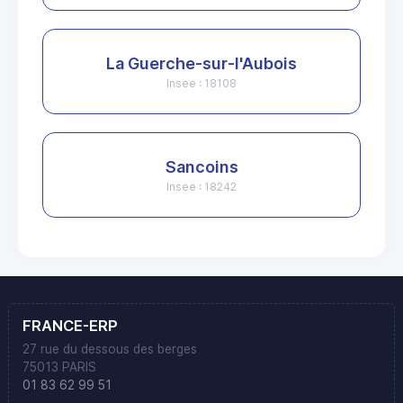
La Guerche-sur-l'Aubois
Insee : 18108
Sancoins
Insee : 18242
FRANCE-ERP
27 rue du dessous des berges
75013 PARIS
01 83 62 99 51