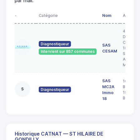
par mail.
-
Catégorie
Nom
Adresse
43 RUE 
DOCTEU
COULON
Diagnostiqueur
SAS
18200
CESAM
Intervient sur 857 communes
SAINT
AMAND
MONTR
SAS
103 rue
MC2A
Barbès
S
Diagnostiqueur
18000
Immo
BOURGE
18
Historique CATNAT — ST HILAIRE DE
GONDILLY