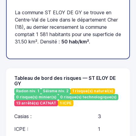
La commune ST ELOY DE GY se trouve en
Centre-Val de Loire dans le département Cher
(18), au dernier recensement la commune
comptait 1 581 habitants pour une superficie de
31.50 km². Densité :
50 hab/km²
.
Tableau de bord des risques — ST ELOY DE
GY
Radon niv. 1
Séisme niv. 2
1 risque(s) naturel(s)
0 risque(s) minier(s)
0 risque(s) technologique(s)
13 arrêté(s) CATNAT
1 ICPE
Casias :
3
ICPE :
1