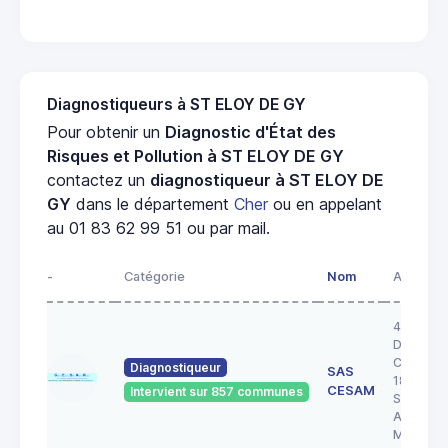
Diagnostiqueurs à ST ELOY DE GY
Pour obtenir un
Diagnostic d'État des
Risques et Pollution à ST ELOY DE GY
contactez un
diagnostiqueur à ST ELOY DE
GY
dans le département
Cher
ou en appelant
au 01 83 62 99 51 ou par mail.
-
Catégorie
Nom
Adresse
43 RUE 
DOCTEU
COULON
Diagnostiqueur
SAS
18200
CESAM
Intervient sur 857 communes
SAINT
AMAND
MONTR