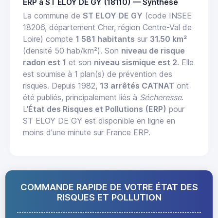
ERP à ST ELOY DE GY (18110) — Synthèse
La commune de
ST ELOY DE GY
(code INSEE
18206, département Cher, région Centre-Val de
Loire) compte
1 581 habitants
sur
31.50 km²
(densité 50 hab/km²). Son
niveau de risque
radon est 1
et son
niveau sismique est 2
. Elle
est soumise à 1 plan(s) de prévention des
risques. Depuis 1982,
13 arrêtés CATNAT
ont
été publiés, principalement liés à
Sécheresse
.
L'
État des Risques et Pollutions (ERP)
pour
ST ELOY DE GY est disponible en ligne en
moins d'une minute sur France ERP.
COMMANDE RAPIDE DE VOTRE ÉTAT DES
RISQUES ET POLLUTION