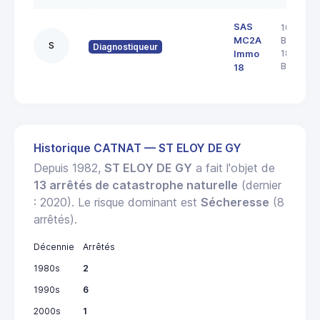
SAS
103 rue
MC2A
Barbès
S
Diagnostiqueur
18000
Immo
BOURGE
18
Historique CATNAT — ST ELOY DE GY
Depuis 1982,
ST ELOY DE GY
a fait l'objet de
13 arrêtés de catastrophe naturelle
(dernier
: 2020). Le risque dominant est
Sécheresse
(8
arrêtés).
Décennie
Arrêtés
1980s
2
1990s
6
2000s
1