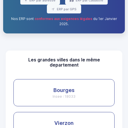
ERP par adresse
ERP par Cadastre
ERP par GPS
Nos ERP sont
conformes aux exigences légales
du 1er Janvier
2025.
Les grandes villes dans le même
departement
Bourges
Insee : 18033
Vierzon