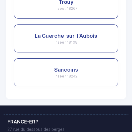
Trouy
Insee : 18267
La Guerche-sur-l'Aubois
Insee : 18108
Sancoins
Insee : 18242
FRANCE-ERP
27 rue du dessous des berges