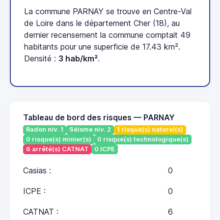
La commune PARNAY se trouve en Centre-Val
de Loire dans le département Cher (18), au
dernier recensement la commune comptait 49
habitants pour une superficie de 17.43 km².
Densité :
3 hab/km²
.
Tableau de bord des risques — PARNAY
Radon niv. 1
Séisme niv. 2
1 risque(s) naturel(s)
0 risque(s) minier(s)
0 risque(s) technologique(s)
6 arrêté(s) CATNAT
0 ICPE
Casias :
0
ICPE :
0
CATNAT :
6