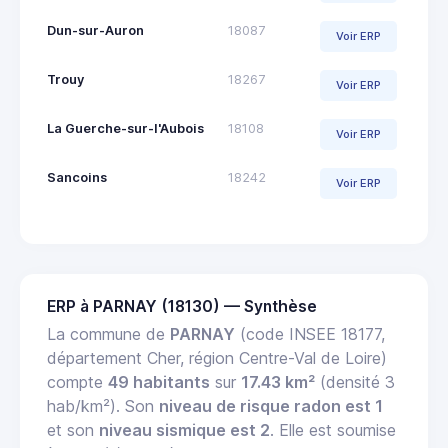
Dun-sur-Auron
18087
Voir ERP
Trouy
18267
Voir ERP
La Guerche-sur-l'Aubois
18108
Voir ERP
Sancoins
18242
Voir ERP
ERP à PARNAY (18130) — Synthèse
La commune de
PARNAY
(code INSEE 18177,
département Cher, région Centre-Val de Loire)
compte
49 habitants
sur
17.43 km²
(densité 3
hab/km²). Son
niveau de risque radon est 1
et son
niveau sismique est 2
. Elle est soumise