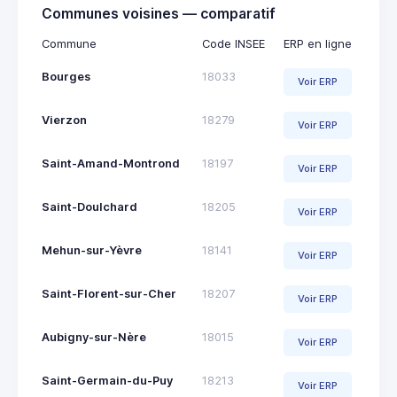
Communes voisines — comparatif
Commune
Code INSEE
ERP en ligne
Bourges
18033
Voir ERP
Vierzon
18279
Voir ERP
Saint-Amand-Montrond
18197
Voir ERP
Saint-Doulchard
18205
Voir ERP
Mehun-sur-Yèvre
18141
Voir ERP
Saint-Florent-sur-Cher
18207
Voir ERP
Aubigny-sur-Nère
18015
Voir ERP
Saint-Germain-du-Puy
18213
Voir ERP