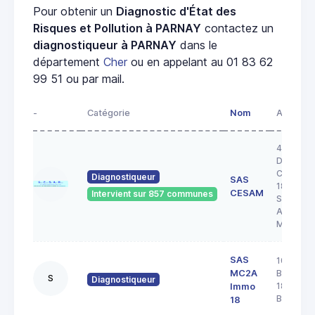
Pour obtenir un
Diagnostic d'État des
Risques et Pollution à PARNAY
contactez un
diagnostiqueur à PARNAY
dans le
département
Cher
ou en appelant au 01 83 62
99 51 ou par mail.
-
Catégorie
Nom
Adresse
43 RUE 
DOCTEU
COULON
Diagnostiqueur
SAS
18200
CESAM
Intervient sur 857 communes
SAINT
AMAND
MONTR
SAS
103 rue
MC2A
Barbès
S
Diagnostiqueur
18000
Immo
BOURGE
18