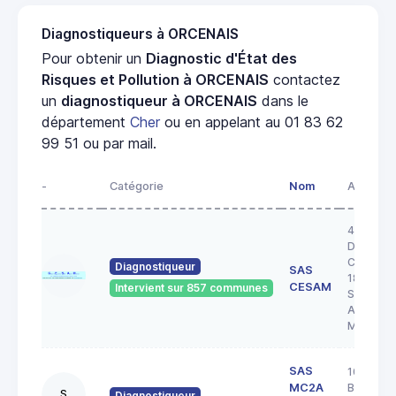
Diagnostiqueurs à ORCENAIS
Pour obtenir un
Diagnostic d'État des
Risques et Pollution à ORCENAIS
contactez
un
diagnostiqueur à ORCENAIS
dans le
département
Cher
ou en appelant au 01 83 62
99 51 ou par mail.
-
Catégorie
Nom
Adresse
43 RUE 
DOCTEU
COULON
Diagnostiqueur
SAS
18200
CESAM
Intervient sur 857 communes
SAINT
AMAND
MONTR
SAS
103 rue
MC2A
Barbès
S
Diagnostiqueur