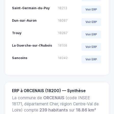
Saint-Germain-du-Puy
18213
Voir ERP
Dun-sur-Auron
18087
Voir ERP
Trouy
18267
Voir ERP
La Guerche-sur-l'Aubois
18108
Voir ERP
Sancoins
18242
Voir ERP
ERP à ORCENAIS (18200) — Synthèse
La commune de
ORCENAIS
(code INSEE
18171, département Cher, région Centre-Val de
Loire) compte
239 habitants
sur
18.86 km²