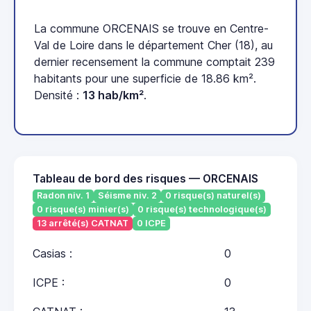
La commune ORCENAIS se trouve en Centre-
Val de Loire dans le département Cher (18), au
dernier recensement la commune comptait 239
habitants pour une superficie de 18.86 km².
Densité :
13 hab/km²
.
Tableau de bord des risques — ORCENAIS
Radon niv. 1
Séisme niv. 2
0 risque(s) naturel(s)
0 risque(s) minier(s)
0 risque(s) technologique(s)
13 arrêté(s) CATNAT
0 ICPE
Casias :
0
ICPE :
0