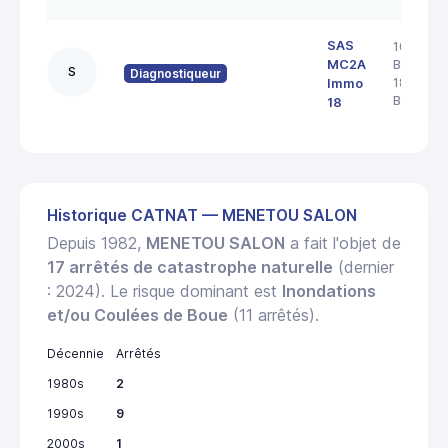
SAS
103 rue
MC2A
Barbès
S
Diagnostiqueur
18000
Immo
BOURGE
18
Historique CATNAT — MENETOU SALON
Depuis 1982,
MENETOU SALON
a fait l'objet de
17 arrêtés de catastrophe naturelle
(dernier
: 2024). Le risque dominant est
Inondations
et/ou Coulées de Boue
(11 arrêtés).
Décennie
Arrêtés
1980s
2
1990s
9
2000s
1