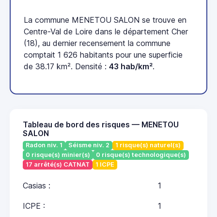
La commune MENETOU SALON se trouve en
Centre-Val de Loire dans le département Cher
(18), au dernier recensement la commune
comptait 1 626 habitants pour une superficie
de 38.17 km². Densité :
43 hab/km²
.
Tableau de bord des risques — MENETOU
SALON
Radon niv. 1
Séisme niv. 2
1 risque(s) naturel(s)
0 risque(s) minier(s)
0 risque(s) technologique(s)
17 arrêté(s) CATNAT
1 ICPE
Casias :
1
ICPE :
1