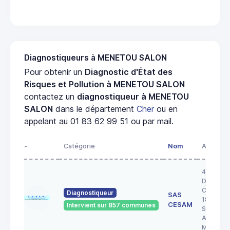
Diagnostiqueurs à MENETOU SALON
Pour obtenir un
Diagnostic d'État des
Risques et Pollution à MENETOU SALON
contactez un
diagnostiqueur à MENETOU
SALON
dans le département
Cher
ou en
appelant au 01 83 62 99 51 ou par mail.
-
Catégorie
Nom
Adresse
43 RUE 
DOCTEU
COULON
Diagnostiqueur
SAS
18200
CESAM
Intervient sur 857 communes
SAINT
AMAND
MONTR