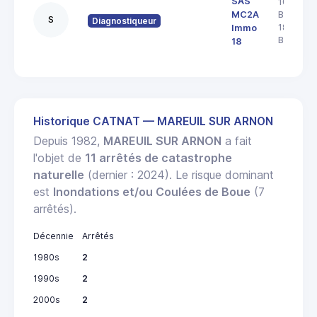
SAS
103 rue
MC2A
Barbès
S
Diagnostiqueur
18000
Immo
BOURGE
18
Historique CATNAT — MAREUIL SUR ARNON
Depuis 1982,
MAREUIL SUR ARNON
a fait
l'objet de
11 arrêtés de catastrophe
naturelle
(dernier : 2024). Le risque dominant
est
Inondations et/ou Coulées de Boue
(7
arrêtés).
Décennie
Arrêtés
1980s
2
1990s
2
2000s
2