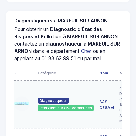
Diagnostiqueurs à MAREUIL SUR ARNON
Pour obtenir un
Diagnostic d'État des
Risques et Pollution à MAREUIL SUR ARNON
contactez un
diagnostiqueur à MAREUIL SUR
ARNON
dans le département
Cher
ou en
appelant au 01 83 62 99 51 ou par mail.
-
Catégorie
Nom
Adresse
43 RUE 
DOCTEU
COULON
Diagnostiqueur
SAS
18200
CESAM
Intervient sur 857 communes
SAINT
AMAND
MONTR