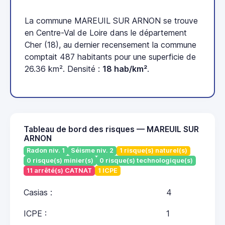
La commune MAREUIL SUR ARNON se trouve
en Centre-Val de Loire dans le département
Cher (18), au dernier recensement la commune
comptait 487 habitants pour une superficie de
26.36 km². Densité :
18 hab/km²
.
Tableau de bord des risques — MAREUIL SUR
ARNON
Radon niv. 1
Séisme niv. 2
1 risque(s) naturel(s)
0 risque(s) minier(s)
0 risque(s) technologique(s)
11 arrêté(s) CATNAT
1 ICPE
Casias :
4
ICPE :
1