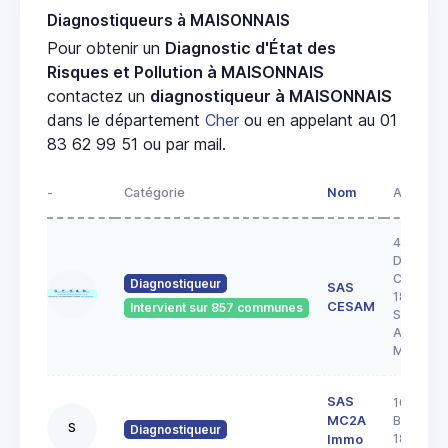
Diagnostiqueurs à MAISONNAIS
Pour obtenir un
Diagnostic d'État des
Risques et Pollution à MAISONNAIS
contactez un
diagnostiqueur à MAISONNAIS
dans le département
Cher
ou en appelant au 01
83 62 99 51 ou par mail.
-
Catégorie
Nom
Adresse
43 RUE 
DOCTEU
COULON
Diagnostiqueur
SAS
18200
CESAM
Intervient sur 857 communes
SAINT
AMAND
MONTR
SAS
103 rue
MC2A
Barbès
S
Diagnostiqueur
18000
Immo