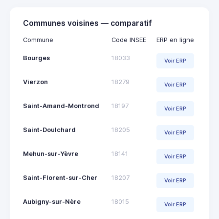
Communes voisines — comparatif
Commune
Code INSEE
ERP en ligne
Bourges
18033
Voir ERP
Vierzon
18279
Voir ERP
Saint-Amand-Montrond
18197
Voir ERP
Saint-Doulchard
18205
Voir ERP
Mehun-sur-Yèvre
18141
Voir ERP
Saint-Florent-sur-Cher
18207
Voir ERP
Aubigny-sur-Nère
18015
Voir ERP