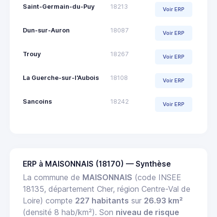
Saint-Germain-du-Puy
18213
Voir ERP
Dun-sur-Auron
18087
Voir ERP
Trouy
18267
Voir ERP
La Guerche-sur-l'Aubois
18108
Voir ERP
Sancoins
18242
Voir ERP
ERP à MAISONNAIS (18170) — Synthèse
La commune de
MAISONNAIS
(code INSEE
18135, département Cher, région Centre-Val de
Loire) compte
227 habitants
sur
26.93 km²
(densité 8 hab/km²). Son
niveau de risque