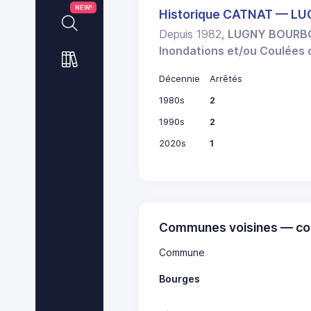
NEW!
Historique CATNAT — L
Depuis 1982,
LUGNY BOURB
Inondations et/ou Coulées
Décennie
Arrêtés
1980s
2
1990s
2
2020s
1
Communes voisines — co
Commune
Bourges