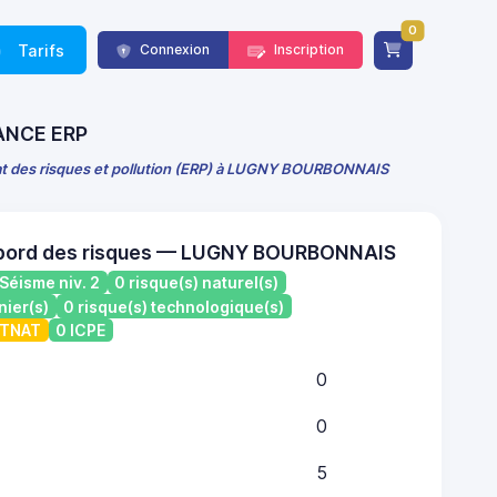
0
Tarifs
Connexion
Inscription
RANCE ERP
at des risques et pollution (ERP) à LUGNY BOURBONNAIS
 bord des risques — LUGNY BOURBONNAIS
Séisme niv. 2
0 risque(s) naturel(s)
nier(s)
0 risque(s) technologique(s)
ATNAT
0 ICPE
0
0
5