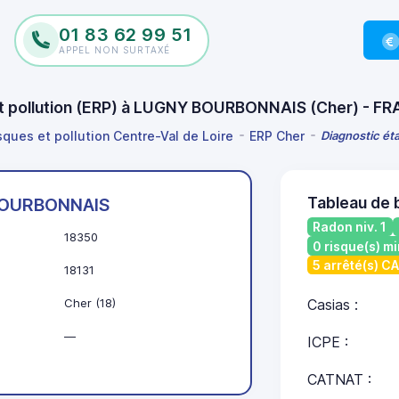
01 83 62 99 51
APPEL NON SURTAXÉ
 et pollution (ERP) à LUGNY BOURBONNAIS (Cher) - F
sques et pollution Centre-Val de Loire
ERP Cher
Diagnostic ét
Tableau de
OURBONNAIS
Radon niv. 1
18350
0 risque(s) mi
5 arrêté(s) C
18131
Cher (18)
Casias :
—
ICPE :
CATNAT :