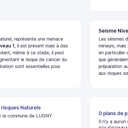
Seisme Nive
naturel, représente une menace
Les séismes 
iveau 1
, il est présent mais à des
mineurs, mais
dant, même à ce stade, il peut
en particulier
augmentant le risque de cancer du
que généraleme
ération sont essentielles pour
préparation au
aux risques si
 risques Naturels
0 plans de p
l sur la commune de LUGNY
Il n'y a aucu