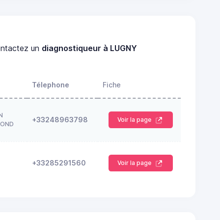
ntactez un
diagnostiqueur à LUGNY
Télephone
Fiche
N
+33248963798
Voir la page
ROND
+33285291560
Voir la page