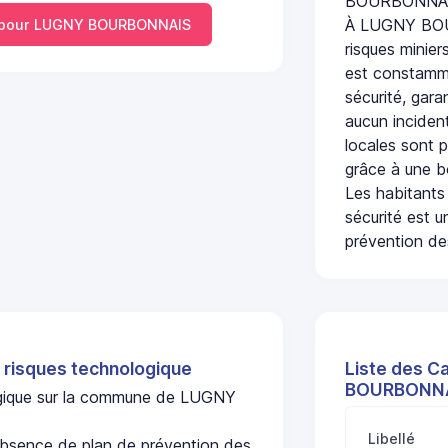
BOURBONNAI
À LUGNY BOUR
pour LUGNY BOURBONNAIS
risques minier
est constamme
sécurité, gara
aucun incident
locales sont p
grâce à une b
Les habitants
sécurité est u
prévention des
 risques technologique
Liste des C
BOURBONN
logique sur la commune de LUGNY
Libellé
ence de plan de prévention des