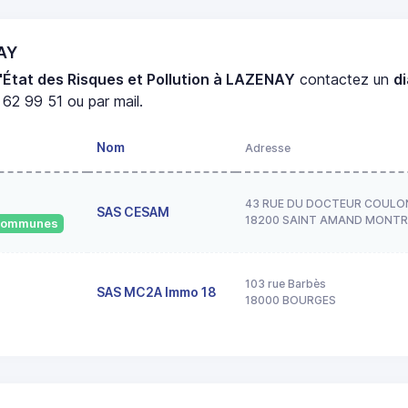
NAY
'État des Risques et Pollution à LAZENAY
contactez un
d
62 99 51 ou par mail.
Nom
Adresse
43 RUE DU DOCTEUR COULO
SAS CESAM
18200 SAINT AMAND MONT
 communes
103 rue Barbès
SAS MC2A Immo 18
18000 BOURGES