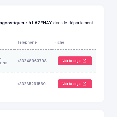
iagnostiqueur à LAZENAY
dans le département
Télephone
Fiche
N
+33248963798
Voir la page
ROND
+33285291560
Voir la page