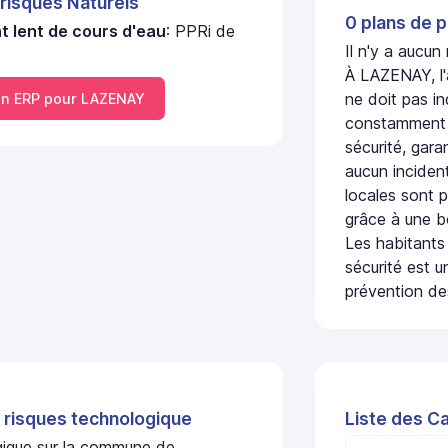
 risques Naturels
0 plans de p
 lent de cours d'eau
: PPRi de
Il n'y a aucu
À LAZENAY, l'
ne doit pas i
n ERP pour LAZENAY
constamment s
sécurité, gara
aucun incident
locales sont p
grâce à une b
Les habitants
sécurité est u
prévention des
 risques technologique
Liste des C
ogique sur la commune de