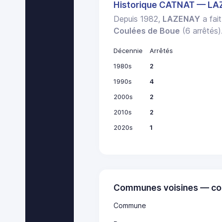
Historique CATNAT — L
Depuis 1982,
LAZENAY
a fait
Coulées de Boue
(6 arrêtés)
Décennie
Arrêtés
1980s
2
1990s
4
2000s
2
2010s
2
2020s
1
Communes voisines — co
Commune