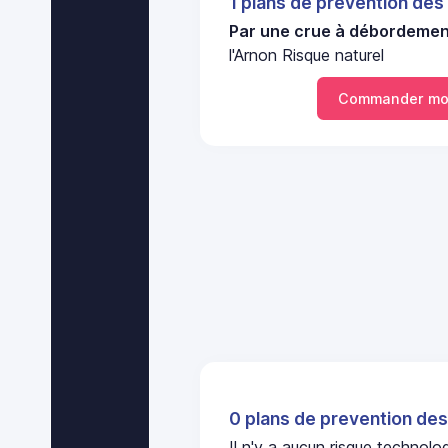
1 plans de prevention des
Par une crue à débordement
l'Arnon Risque naturel
Commander mo
0 plans de prevention des
Il n'y a aucun risque technol