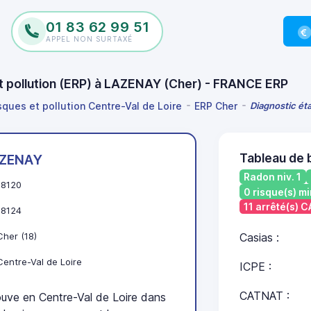
01 83 62 99 51
APPEL NON SURTAXÉ
et pollution (ERP) à LAZENAY (Cher) - FRANCE ERP
sques et pollution Centre-Val de Loire
ERP Cher
Diagnostic éta
Tableau de 
ZENAY
Radon niv. 1
18120
0 risque(s) mi
11 arrêté(s) 
18124
Cher (18)
Casias :
Centre-Val de Loire
ICPE :
CATNAT :
ve en Centre-Val de Loire dans