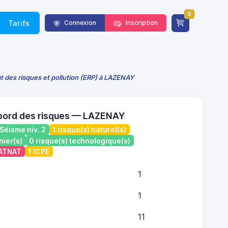
0
Tarifs
Connexion
Inscription
t des risques et pollution (ERP) à LAZENAY
bord des risques — LAZENAY
Séisme niv. 2
1 risque(s) naturel(s)
nier(s)
0 risque(s) technologique(s)
CATNAT
1 ICPE
1
1
11