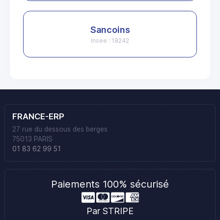
Sancoins
Insee : 18242
FRANCE-ERP
27 rue du dessous des berges
75013 PARIS
01 83 62 99 51
Paiements 100% sécurisé
Par STRIPE