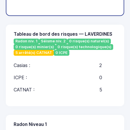
Tableau de bord des risques — LAVERDINES
Radon niv. 1
Séisme niv. 2
0 risque(s) naturel(s)
0 risque(s) minier(s)
0 risque(s) technologique(s)
5 arrêté(s) CATNAT
0 ICPE
Casias :
2
ICPE :
0
CATNAT :
5
Radon Niveau 1