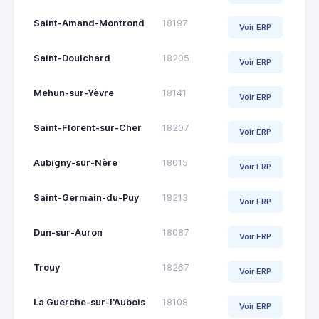
Saint-Amand-Montrond
18197
Voir ERP
Saint-Doulchard
18205
Voir ERP
Mehun-sur-Yèvre
18141
Voir ERP
Saint-Florent-sur-Cher
18207
Voir ERP
Aubigny-sur-Nère
18015
Voir ERP
Saint-Germain-du-Puy
18213
Voir ERP
Dun-sur-Auron
18087
Voir ERP
Trouy
18267
Voir ERP
La Guerche-sur-l'Aubois
18108
Voir ERP