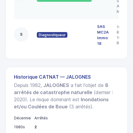
SAINT
AMAND
MONTR
SAS
103 rue
MC2A
Barbès
S
Diagnostiqueur
18000
Immo
BOURGE
18
Historique CATNAT — JALOGNES
Depuis 1982,
JALOGNES
a fait l'objet de
8
arrêtés de catastrophe naturelle
(dernier :
2020). Le risque dominant est
Inondations
et/ou Coulées de Boue
(3 arrêtés).
Décennie
Arrêtés
1980s
2