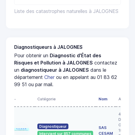
Liste des catastrophes naturelles à JALOGNES
Diagnostiqueurs à JALOGNES
Pour obtenir un
Diagnostic d'État des
Risques et Pollution à JALOGNES
contactez
un
diagnostiqueur à JALOGNES
dans le
département
Cher
ou en appelant au 01 83 62
99 51 ou par mail.
-
Catégorie
Nom
Adresse
43 RUE 
DOCTEU
COULON
Diagnostiqueur
SAS
18200
CESAM
Intervient sur 857 communes