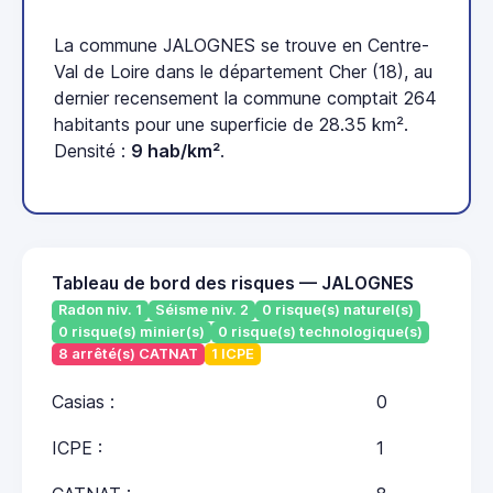
La commune JALOGNES se trouve en Centre-
Val de Loire dans le département Cher (18), au
dernier recensement la commune comptait 264
habitants pour une superficie de 28.35 km².
Densité :
9 hab/km²
.
Tableau de bord des risques — JALOGNES
Radon niv. 1
Séisme niv. 2
0 risque(s) naturel(s)
0 risque(s) minier(s)
0 risque(s) technologique(s)
8 arrêté(s) CATNAT
1 ICPE
Casias :
0
ICPE :
1