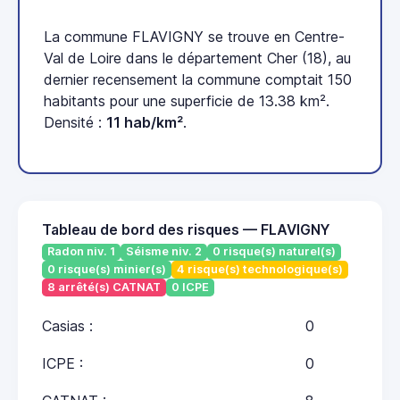
La commune FLAVIGNY se trouve en Centre-
Val de Loire dans le département Cher (18), au
dernier recensement la commune comptait 150
habitants pour une superficie de 13.38 km².
Densité :
11 hab/km²
.
Tableau de bord des risques — FLAVIGNY
Radon niv. 1
Séisme niv. 2
0 risque(s) naturel(s)
0 risque(s) minier(s)
4 risque(s) technologique(s)
8 arrêté(s) CATNAT
0 ICPE
Casias :
0
ICPE :
0