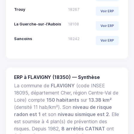
Trouy
18267
Voir ERP
La Guerche-sur-l'Aubois
18108
Voir ERP
Sancoins
18242
Voir ERP
ERP à FLAVIGNY (18350) — Synthèse
La commune de
FLAVIGNY
(code INSEE
18095, département Cher, région Centre-Val de
Loire) compte
150 habitants
sur
13.38 km²
(densité 11 hab/km²). Son
niveau de risque
radon est 1
et son
niveau sismique est 2
. Elle
est soumise à 4 plan(s) de prévention des
risques. Depuis 1982,
8 arrêtés CATNAT
ont