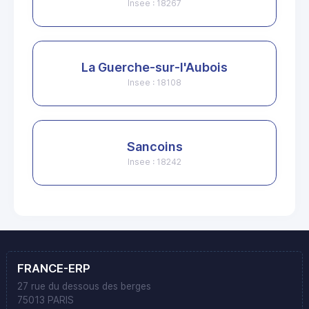
Insee : 18267
La Guerche-sur-l'Aubois
Insee : 18108
Sancoins
Insee : 18242
FRANCE-ERP
27 rue du dessous des berges
75013 PARIS