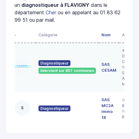
un
diagnostiqueur à FLAVIGNY
dans le
département
Cher
ou en appelant au 01 83 62
99 51 ou par mail.
-
Catégorie
Nom
Adresse
43 RUE 
DOCTEU
COULON
Diagnostiqueur
SAS
18200
CESAM
Intervient sur 857 communes
SAINT
AMAND
MONTR
SAS
103 rue
MC2A
Barbès
S
Diagnostiqueur
18000
Immo
BOURGE
18