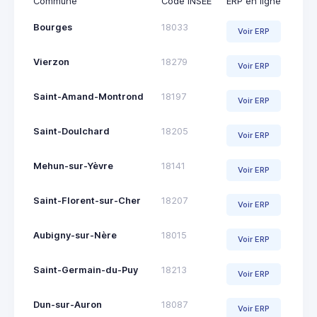
Commune
Code INSEE
ERP en ligne
Bourges
18033
Voir ERP
Vierzon
18279
Voir ERP
Saint-Amand-Montrond
18197
Voir ERP
Saint-Doulchard
18205
Voir ERP
Mehun-sur-Yèvre
18141
Voir ERP
Saint-Florent-sur-Cher
18207
Voir ERP
Aubigny-sur-Nère
18015
Voir ERP
Saint-Germain-du-Puy
18213
Voir ERP
Dun-sur-Auron
18087
Voir ERP