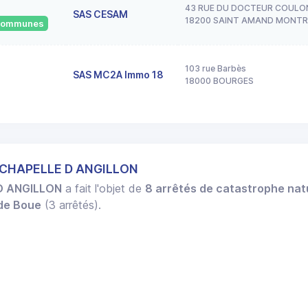
43 RUE DU DOCTEUR COULO
SAS CESAM
18200 SAINT AMAND MONT
 communes
103 rue Barbès
SAS MC2A Immo 18
18000 BOURGES
A CHAPELLE D ANGILLON
D ANGILLON
a fait l'objet de
8 arrêtés de catastrophe nat
 de Boue
(3 arrêtés).