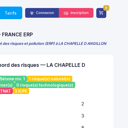
0
Tarifs
Connexion
Inscription
 - FRANCE ERP
at des risques et pollution (ERP) à LA CHAPELLE D ANGILLON
bord des risques — LA CHAPELLE D
Séisme niv. 1
1 risque(s) naturel(s)
nier(s)
0 risque(s) technologique(s)
CATNAT
3 ICPE
2
3
8