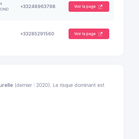
N
+33248963798
Voir la page
ROND
+33285291560
Voir la page
urelle
(dernier : 2020). Le risque dominant est