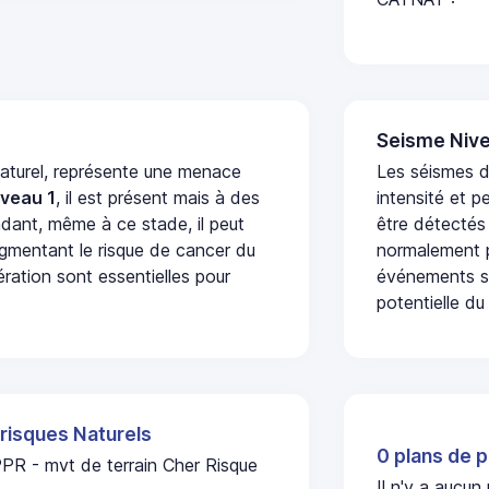
Seisme Nive
naturel, représente une menace
Les séismes d
iveau 1
, il est présent mais à des
intensité et p
dant, même à ce stade, il peut
être détectés
augmentant le risque de cancer du
normalement p
ération sont essentielles pour
événements se
potentielle du
 risques Naturels
0 plans de p
PPR - mvt de terrain Cher Risque
Il n'y a aucu