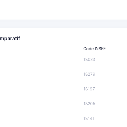
mparatif
Code INSEE
18033
18279
18197
18205
18141