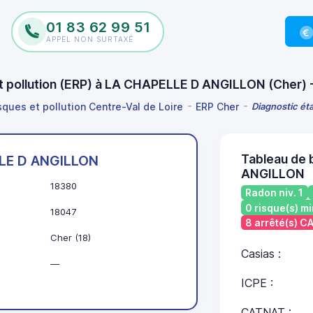
01 83 62 99 51
APPEL NON SURTAXÉ
 et pollution (ERP) à LA CHAPELLE D ANGILLON (Cher)
sques et pollution Centre-Val de Loire
ERP Cher
Diagnostic ét
Tableau de 
LE D ANGILLON
ANGILLON
18380
Radon niv. 1
0 risque(s) mi
18047
8 arrêté(s) 
Cher (18)
Casias :
—
ICPE :
CATNAT :