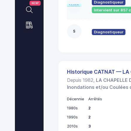
Diagnostiqueur
NEW!
Intervient sur 857
S
Diagnostiqueur
Historique CATNAT — L
Depuis 1982,
LA CHAPELLE 
Inondations et/ou Coulées
Décennie
Arrêtés
1980s
2
1990s
2
2010s
3