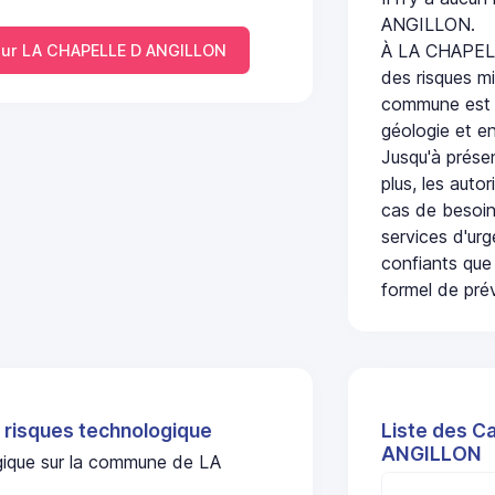
ANGILLON.
À LA CHAPELL
ur LA CHAPELLE D ANGILLON
des risques mi
commune est c
géologie et en
Jusqu'à présen
plus, les auto
cas de besoin
services d'ur
confiants que 
formel de prév
 risques technologique
Liste des C
ANGILLON
ogique sur la commune de LA