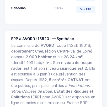
Sancoins
18242
Voir ERP
ERP à AVORD (18520) — Synthèse
La commune de
AVORD
(code INSEE 18018,
département Cher, région Centre-Val de Loire)
compte
2 909 habitants
sur
28.24 km²
(densité 103 hab/km²). Son
niveau de risque
radon est 1
et son
niveau sismique est 2
. Elle
est soumise à 8 plan(s) de prévention des
risques. Depuis 1982,
5 arrêtés CATNAT
ont
été publiés, principalement liés à
Inondations
et/ou Coulées de Boue
. L'
État des Risques et
Pollutions (ERP)
pour AVORD est disponible en
ligne en moins d'une minute sur France ERP.