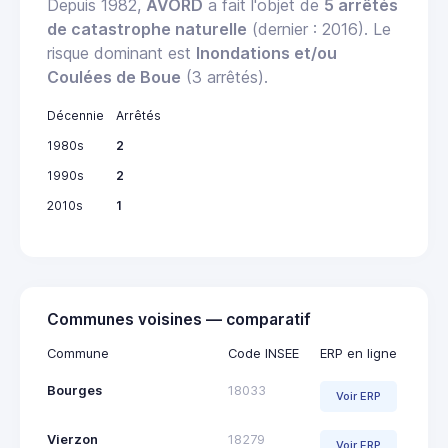
Depuis 1982,
AVORD
a fait l'objet de
5 arrêtés
de catastrophe naturelle
(dernier : 2016). Le
risque dominant est
Inondations et/ou
Coulées de Boue
(3 arrêtés).
Décennie
Arrêtés
1980s
2
1990s
2
2010s
1
Communes voisines — comparatif
Commune
Code INSEE
ERP en ligne
Bourges
18033
Voir ERP
Vierzon
18279
Voir ERP