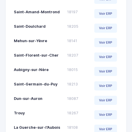
Saint-Amand-Montrond
18197
Voir ERP
Saint-Doulchard
18205
Voir ERP
Mehun-sur-Yèvre
18141
Voir ERP
Saint-Florent-sur-Cher
18207
Voir ERP
Aubigny-sur-Nère
18015
Voir ERP
Saint-Germain-du-Puy
18213
Voir ERP
Dun-sur-Auron
18087
Voir ERP
Trouy
18267
Voir ERP
La Guerche-sur-l'Aubois
18108
Voir ERP