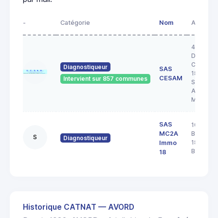
-
Catégorie
Nom
Adresse
43 RUE 
DOCTEU
COULON
Diagnostiqueur
SAS
18200
CESAM
Intervient sur 857 communes
SAINT
AMAND
MONTR
SAS
103 rue
MC2A
Barbès
S
Diagnostiqueur
18000
Immo
BOURGE
18
Historique CATNAT — AVORD