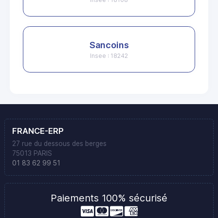
Sancoins
Insee : 18242
FRANCE-ERP
27 rue du dessous des berges
75013 PARIS
01 83 62 99 51
Paiements 100% sécurisé