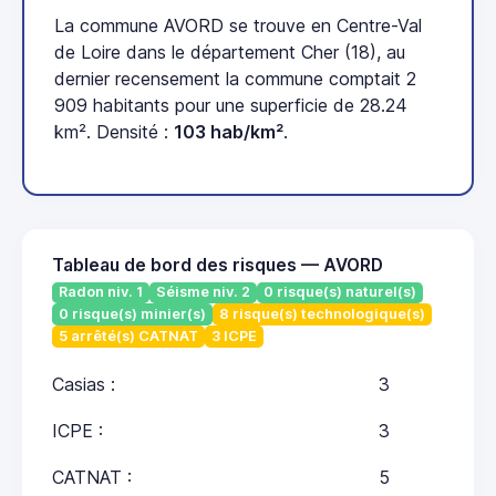
La commune AVORD se trouve en Centre-Val
de Loire dans le département Cher (18), au
dernier recensement la commune comptait 2
909 habitants pour une superficie de 28.24
km². Densité :
103 hab/km²
.
Tableau de bord des risques — AVORD
Radon niv. 1
Séisme niv. 2
0 risque(s) naturel(s)
0 risque(s) minier(s)
8 risque(s) technologique(s)
5 arrêté(s) CATNAT
3 ICPE
Casias :
3
ICPE :
3
CATNAT :
5