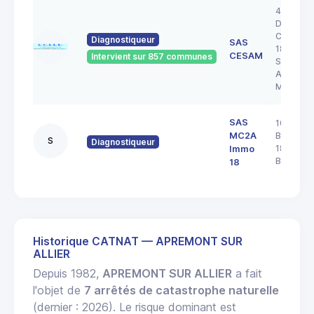
43 RUE 
DOCTEU
COULON
Diagnostiqueur
SAS
18200
CESAM
Intervient sur 857 communes
SAINT
AMAND
MONTR
SAS
103 rue
MC2A
Barbès
S
Diagnostiqueur
18000
Immo
BOURGE
18
Historique CATNAT — APREMONT SUR
ALLIER
Depuis 1982,
APREMONT SUR ALLIER
a fait
l'objet de
7 arrêtés de catastrophe naturelle
(dernier : 2026). Le risque dominant est