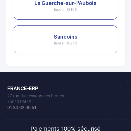
La Guerche-sur-l'Aubois
Insee : 18108
Sancoins
Insee : 18242
FRANCE-ERP
27 rue du dessous des berges
75013 PARIS
01 83 62 99 51
Paiements 100% sécurisé