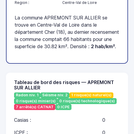
Region :
Centre-Val de Loire
La commune APREMONT SUR ALLIER se
trouve en Centre-Val de Loire dans le
département Cher (18), au dernier recensement
la commune comptait 66 habitants pour une
superficie de 30.82 km². Densité :
2 hab/km²
.
Tableau de bord des risques — APREMONT
SUR ALLIER
Radon niv. 1
Séisme niv. 2
1 risque(s) naturel(s)
0 risque(s) minier(s)
0 risque(s) technologique(s)
7 arrêté(s) CATNAT
0 ICPE
Casias :
0
ICPE :
0