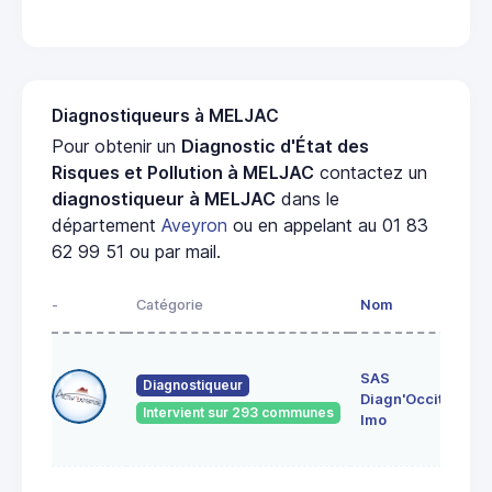
Diagnostiqueurs à MELJAC
Pour obtenir un
Diagnostic d'État des
Risques et Pollution à MELJAC
contactez un
diagnostiqueur à MELJAC
dans le
département
Aveyron
ou en appelant au 01 83
62 99 51 ou par mail.
-
Catégorie
Nom
Adr
5 i
SAS
de 
Diagnostiqueur
Diagn'Occit.
Ro
Intervient sur 293 communes
121
Imo
CRE