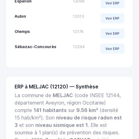
Espalion
12096
Voir ERP
Aubin
12013
Voir ERP
Olemps
12174
Voir ERP
Sébazac-Concourès
12264
Voir ERP
ERP à MELJAC (12120) — Synthèse
La commune de
MELJAC
(code INSEE 12144,
département Aveyron, région Occitanie)
compte
141 habitants
sur
9.56 km²
(densité
15 hab/km²). Son
niveau de risque radon est
3
et son
niveau sismique est 1
. Elle est
soumise à 1 plan(s) de prévention des risques.