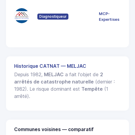
12 
de
Nau
MCP-
Diagnostiqueur
12
Expertises
Sau
de
Rou
Historique CATNAT — MELJAC
Depuis 1982,
MELJAC
a fait l'objet de
2
arrêtés de catastrophe naturelle
(dernier :
1982). Le risque dominant est
Tempête
(1
arrêté).
Communes voisines — comparatif