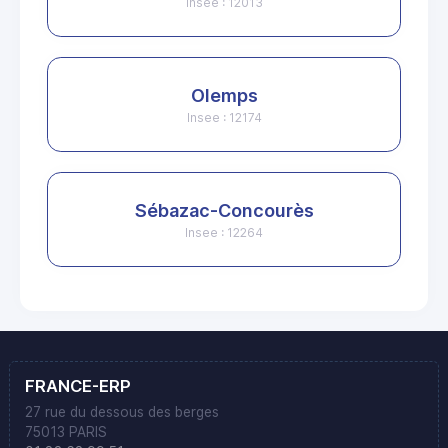
Insee : 12013
Olemps
Insee : 12174
Sébazac-Concourès
Insee : 12264
FRANCE-ERP
27 rue du dessous des berges
75013 PARIS