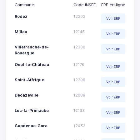
Commune
Code INSEE
ERP en ligne
Rodez
12202
Voir ERP
Millau
12145
Voir ERP
Villefranche-de-
12300
Voir ERP
Rouergue
Onet-le-Château
12176
Voir ERP
Saint-Affrique
12208
Voir ERP
Decazeville
12089
Voir ERP
Luc-la-Primaube
12133
Voir ERP
Capdenac-Gare
12052
Voir ERP