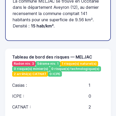
La commune MELJAC se trouve en Occitanie
dans le département Aveyron (12), au dernier
recensement la commune comptait 141
habitants pour une superficie de 9.56 km².
Densité :
15 hab/km²
.
Tableau de bord des risques — MELJAC
Radon niv. 3
Séisme niv. 1
1 risque(s) naturel(s)
0 risque(s) minier(s)
0 risque(s) technologique(s)
2 arrêté(s) CATNAT
0 ICPE
Casias :
1
ICPE :
0
CATNAT :
2