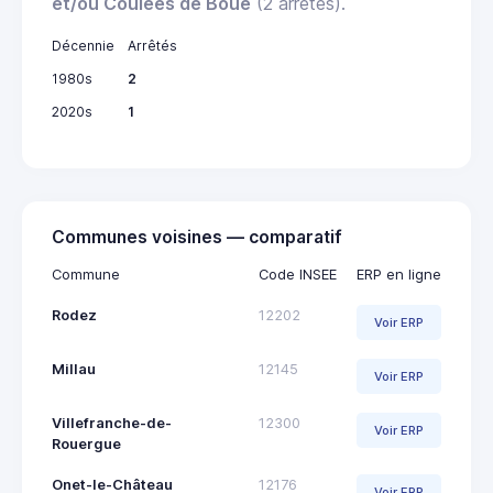
et/ou Coulées de Boue
(2 arrêtés).
Décennie
Arrêtés
1980s
2
2020s
1
Communes voisines — comparatif
Commune
Code INSEE
ERP en ligne
Rodez
12202
Voir ERP
Millau
12145
Voir ERP
Villefranche-de-
12300
Voir ERP
Rouergue
Onet-le-Château
12176
Voir ERP