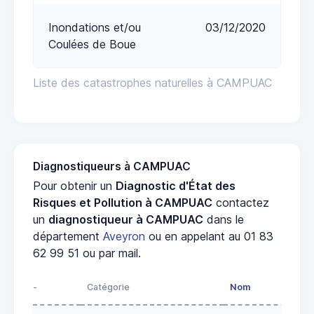
Inondations et/ou
03/12/2020
Coulées de Boue
Liste des catastrophes naturelles à CAMPUAC
Diagnostiqueurs à CAMPUAC
Pour obtenir un
Diagnostic d'État des
Risques et Pollution à CAMPUAC
contactez
un
diagnostiqueur à CAMPUAC
dans le
département
Aveyron
ou en appelant au 01 83
62 99 51 ou par mail.
-
Catégorie
Nom
Adr