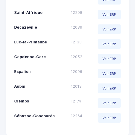
Saint-Affrique
12208
Voir ERP
Decazeville
12089
Voir ERP
Luc-la-Primaube
12133
Voir ERP
Capdenac-Gare
12052
Voir ERP
Espalion
12096
Voir ERP
Aubin
12013
Voir ERP
Olemps
12174
Voir ERP
Sébazac-Concourès
12264
Voir ERP