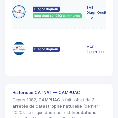
5 i
SAS
de 
Diagnostiqueur
Diagn'Occit.
Ro
Intervient sur 293 communes
121
Imo
CRE
12 
de
Nau
MCP-
Diagnostiqueur
12
Expertises
Sau
de
Rou
Historique CATNAT — CAMPUAC
Depuis 1982,
CAMPUAC
a fait l'objet de
3
arrêtés de catastrophe naturelle
(dernier :
2020). Le risque dominant est
Inondations