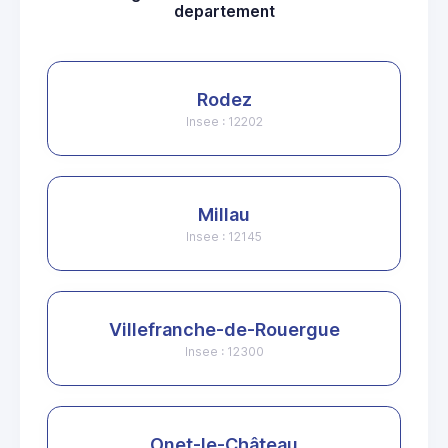
departement
Rodez
Insee : 12202
Millau
Insee : 12145
Villefranche-de-Rouergue
Insee : 12300
Onet-le-Château