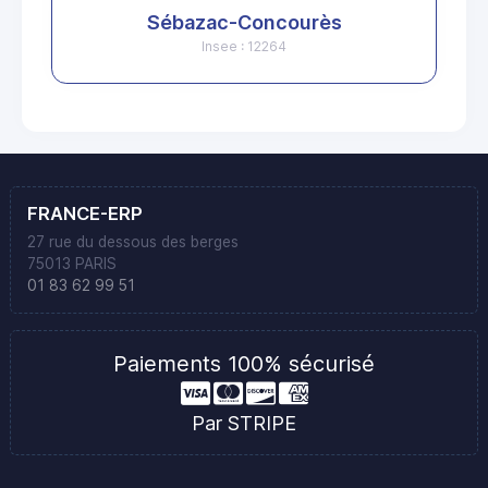
Sébazac-Concourès
Insee : 12264
FRANCE-ERP
27 rue du dessous des berges
75013 PARIS
01 83 62 99 51
Paiements 100% sécurisé
Par STRIPE