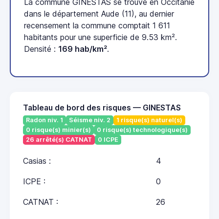
La commune GINESTAS se trouve en Occitanie
dans le département Aude (11), au dernier
recensement la commune comptait 1 611
habitants pour une superficie de 9.53 km².
Densité :
169 hab/km²
.
Tableau de bord des risques — GINESTAS
Radon niv. 1
Séisme niv. 2
1 risque(s) naturel(s)
0 risque(s) minier(s)
0 risque(s) technologique(s)
26 arrêté(s) CATNAT
0 ICPE
Casias :
4
ICPE :
0
CATNAT :
26