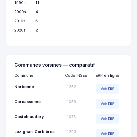
1990s
11
2000s
4
2010s
5
2020s
2
Communes voisines — comparatif
Commune
Code INSEE
ERP en ligne
Narbonne
11262
Voir ERP
Carcassonne
11069
Voir ERP
Castelnaudary
11076
Voir ERP
Lézignan-Corbières
11203
Voir ERP