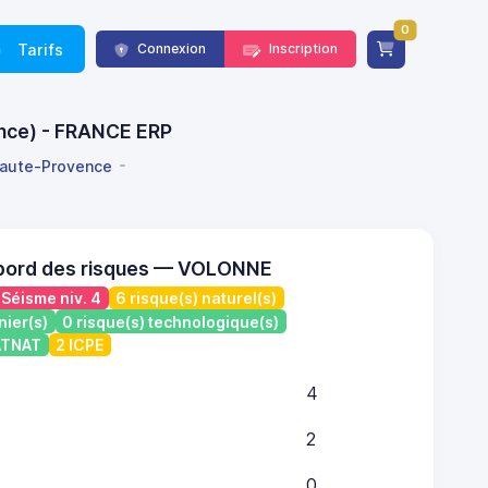
0
Tarifs
Connexion
Inscription
ence) - FRANCE ERP
aute-Provence
 bord des risques — VOLONNE
Séisme niv. 4
6 risque(s) naturel(s)
nier(s)
0 risque(s) technologique(s)
CATNAT
2 ICPE
4
2
0