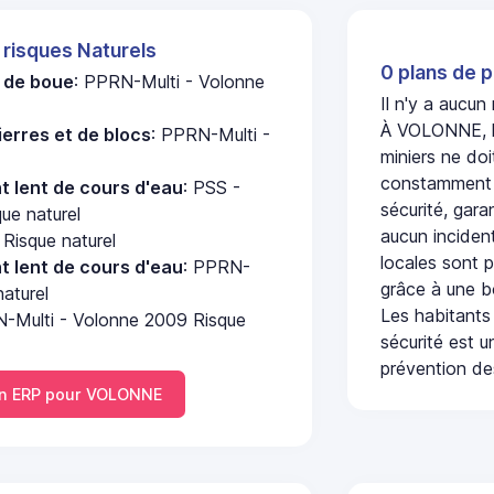
 risques Naturels
0 plans de p
e de boue
: PPRN-Multi - Volonne
Il n'y a aucu
À VOLONNE, l'
erres et de blocs
: PPRN-Multi -
miniers ne doi
constamment s
 lent de cours d'eau
: PSS -
sécurité, gara
ue naturel
aucun incident
Risque naturel
locales sont p
 lent de cours d'eau
: PPRN-
grâce à une b
aturel
Les habitants
N-Multi - Volonne 2009 Risque
sécurité est u
prévention des
n ERP pour VOLONNE