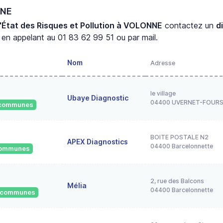
NNE
'État des Risques et Pollution à VOLONNE
contactez un
d
en appelant au 01 83 62 99 51 ou par mail.
Nom
Adresse
le village
Ubaye Diagnostic
04400 UVERNET-FOUR
1 communes
BOITE POSTALE N2
APEX Diagnostics
04400 Barcelonnette
 communes
2, rue des Balcons
Mélia
04400 Barcelonnette
0 communes