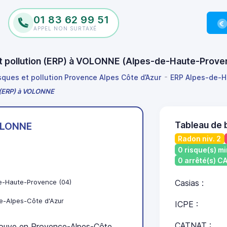
01 83 62 99 51
APPEL NON SURTAXÉ
 et pollution (ERP) à VOLONNE (Alpes-de-Haute-Prov
isques et pollution Provence Alpes Côte d’Azur
ERP Alpes-de-H
n (ERP) à VOLONNE
Tableau de
LONNE
Radon niv. 2
0 risque(s) mi
0 arrêté(s) 
e-Haute-Provence (04)
Casias :
e-Alpes-Côte d'Azur
ICPE :
CATNAT :
uve en Provence-Alpes-Côte