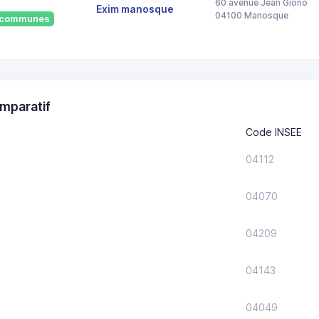
60 avenue Jean Giono
Exim manosque
04100 Manosque
4 communes
mparatif
Code INSEE
04112
04070
04209
04143
04049