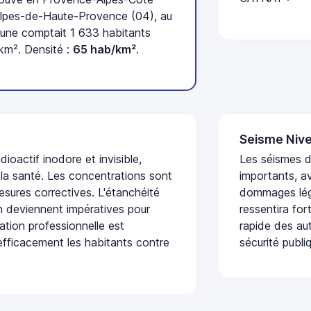
Alpes-de-Haute-Provence (04), au
une comptait 1 633 habitants
 km². Densité :
65 hab/km²
.
Seisme Nive
dioactif inodore et invisible,
Les séismes 
 la santé. Les concentrations sont
importants, a
sures correctives. L'étanchéité
dommages lége
on deviennent impératives pour
ressentira fo
uation professionnelle est
rapide des aut
fficacement les habitants contre
sécurité publi