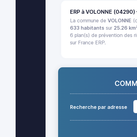
ERP à VOLONNE (04290)
La commune de
VOLONNE
(c
633 habitants
sur
25.26 km
6 plan(s) de prévention des ri
sur France ERP.
COMMA
Recherche par adresse