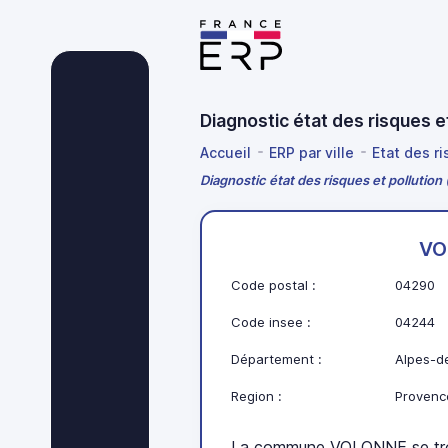
Diagnostic état des risques
Accueil
ERP par ville
Etat des r
Diagnostic état des risques et pollutio
VO
Code postal :
04290
Code insee :
04244
Département :
Alpes-d
Region :
Provenc
La commune VOLONNE se tro