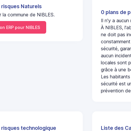
 risques Naturels
0 plans de p
 sur la commune de NIBLES.
Il n'y a aucun
À NIBLES, l'a
n ERP pour NIBLES
ne doit pas i
constamment s
sécurité, gara
aucun incident
locales sont p
grâce à une b
Les habitants
sécurité est u
prévention des
 risques technologique
Liste des C