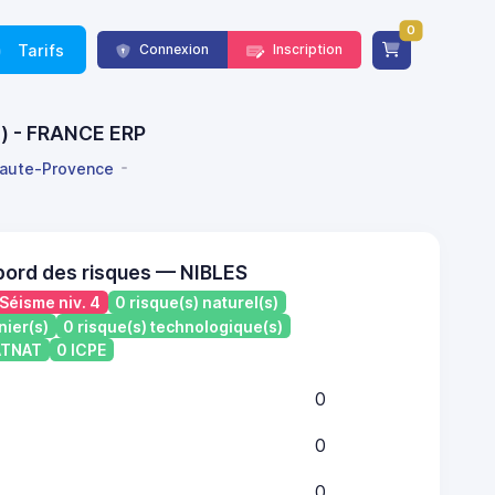
0
Tarifs
Connexion
Inscription
e) - FRANCE ERP
aute-Provence
bord des risques — NIBLES
Séisme niv. 4
0 risque(s) naturel(s)
nier(s)
0 risque(s) technologique(s)
CATNAT
0 ICPE
0
0
0