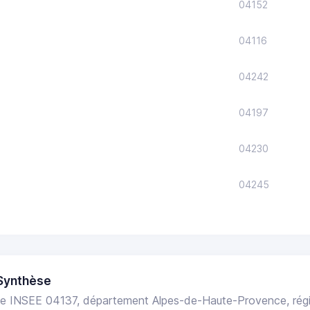
04152
04116
04242
04197
04230
04245
Synthèse
e INSEE 04137, département Alpes-de-Haute-Provence, rég