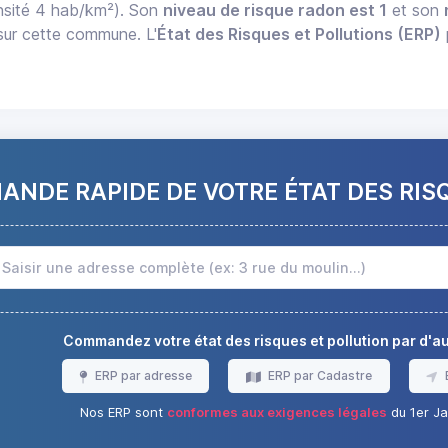
sité 4 hab/km²). Son
niveau de risque radon est 1
et son
 sur cette commune. L'
État des Risques et Pollutions (ERP)
NDE RAPIDE DE VOTRE ÉTAT DES RIS
Commandez votre état des risques et pollution par d'
ERP par adresse
ERP par Cadastre
Nos ERP sont
conformes aux exigences légales
du 1er Ja