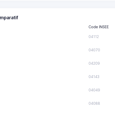
mparatif
Code INSEE
04112
04070
04209
04143
04049
04088