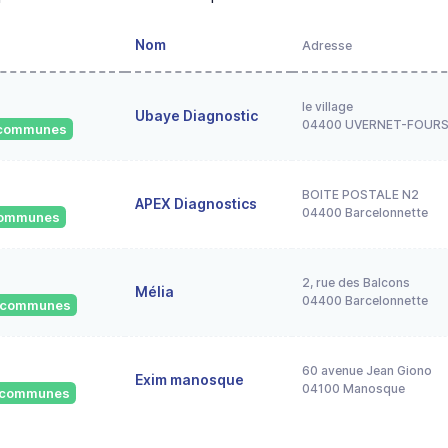
Nom
Adresse
le village
Ubaye Diagnostic
04400 UVERNET-FOUR
1 communes
BOITE POSTALE N2
APEX Diagnostics
04400 Barcelonnette
 communes
2, rue des Balcons
Mélia
04400 Barcelonnette
0 communes
60 avenue Jean Giono
Exim manosque
04100 Manosque
4 communes