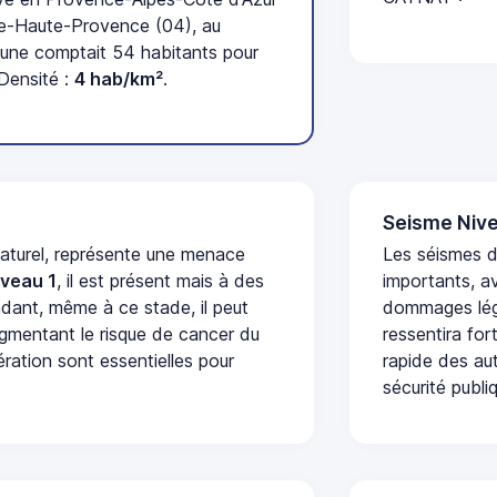
e-Haute-Provence (04), au
une comptait 54 habitants pour
Densité :
4 hab/km²
.
Seisme Nive
naturel, représente une menace
Les séismes 
iveau 1
, il est présent mais à des
importants, a
dant, même à ce stade, il peut
dommages lége
augmentant le risque de cancer du
ressentira fo
ération sont essentielles pour
rapide des aut
sécurité publi