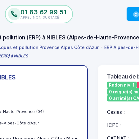
01 83 62 99 51
APPEL NON SURTAXÉ
et pollution (ERP) à NIBLES (Alpes-de-Haute-Provenc
isques et pollution Provence Alpes Côte d’Azur
ERP Alpes-de-H
 (ERP) à NIBLES
Tableau de 
IBLES
Radon niv. 1
0 risque(s) mi
0 arrêté(s) 
e-Haute-Provence (04)
Casias :
e-Alpes-Côte d'Azur
ICPE :
CATNAT :
e en Provence-Alpes-Côte d'Azur