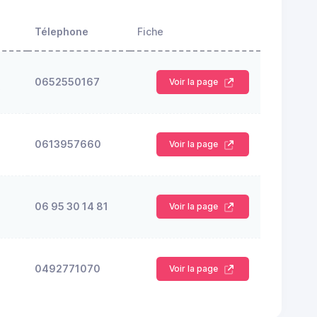
Télephone
Fiche
0652550167
Voir la page
S
0613957660
Voir la page
06 95 30 14 81
Voir la page
0492771070
Voir la page