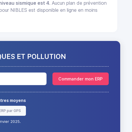
niveau sismique est 4
. Aucun plan de prévention
pour NIBLES est disponible en ligne en moins
QUES ET POLLUTION
Commander mon ERP
autres moyens
ERP par GPS
nvier 2025.