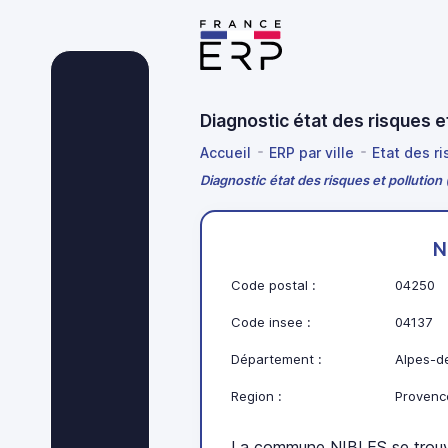
Diagnostic état des risques 
Accueil
ERP par ville
Etat des r
Diagnostic état des risques et pollution
N
Code postal :
04250
Code insee :
04137
Département :
Alpes-d
Region :
Provenc
La commune NIBLES se trouv