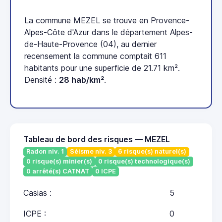
La commune MEZEL se trouve en Provence-
Alpes-Côte d'Azur dans le département Alpes-
de-Haute-Provence (04), au dernier
recensement la commune comptait 611
habitants pour une superficie de 21.71 km².
Densité :
28 hab/km²
.
Tableau de bord des risques — MEZEL
Radon niv. 1
Séisme niv. 3
6 risque(s) naturel(s)
0 risque(s) minier(s)
0 risque(s) technologique(s)
0 arrêté(s) CATNAT
0 ICPE
Casias :
5
ICPE :
0