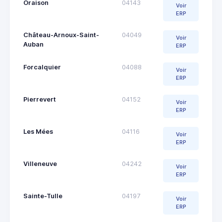
Oraison
04143
Voir
ERP
Château-Arnoux-Saint-
04049
Voir
Auban
ERP
Forcalquier
04088
Voir
ERP
Pierrevert
04152
Voir
ERP
Les Mées
04116
Voir
ERP
Villeneuve
04242
Voir
ERP
Sainte-Tulle
04197
Voir
ERP