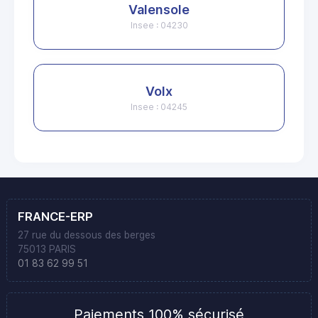
Valensole
Insee : 04230
Volx
Insee : 04245
FRANCE-ERP
27 rue du dessous des berges
75013 PARIS
01 83 62 99 51
Paiements 100% sécurisé