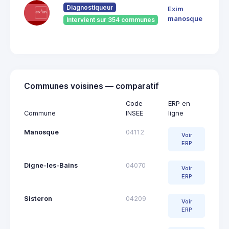
Diagnostiqueur
Exim
Jea
041
manosque
Intervient sur 354 communes
Man
Communes voisines — comparatif
Code
ERP en
Commune
INSEE
ligne
Manosque
04112
Voir
ERP
Digne-les-Bains
04070
Voir
ERP
Sisteron
04209
Voir
ERP