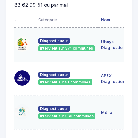
83 62 99 51 ou par mail.
-
Catégorie
Nom
Adr
le v
Diagnostiqueur
Ubaye
044
UVE
Diagnostic
Intervient sur 371 communes
FO
BOI
Diagnostiqueur
APEX
POS
044
Diagnostics
Intervient sur 81 communes
Bar
2, r
Diagnostiqueur
Bal
Mélia
044
Intervient sur 360 communes
Bar
60 