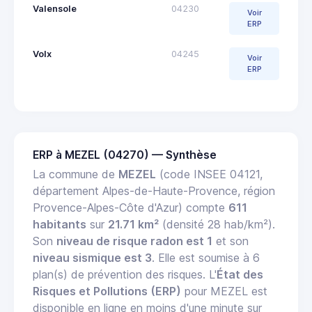
Valensole
04230
Voir
ERP
Volx
04245
Voir
ERP
ERP à MEZEL (04270) — Synthèse
La commune de
MEZEL
(code INSEE 04121,
département Alpes-de-Haute-Provence, région
Provence-Alpes-Côte d'Azur) compte
611
habitants
sur
21.71 km²
(densité 28 hab/km²).
Son
niveau de risque radon est 1
et son
niveau sismique est 3
. Elle est soumise à 6
plan(s) de prévention des risques. L'
État des
Risques et Pollutions (ERP)
pour MEZEL est
disponible en ligne en moins d'une minute sur