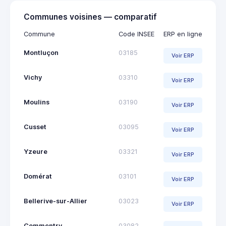
Communes voisines — comparatif
Commune
Code INSEE
ERP en ligne
Montluçon
03185
Voir ERP
Vichy
03310
Voir ERP
Moulins
03190
Voir ERP
Cusset
03095
Voir ERP
Yzeure
03321
Voir ERP
Domérat
03101
Voir ERP
Bellerive-sur-Allier
03023
Voir ERP
Commentry
03082