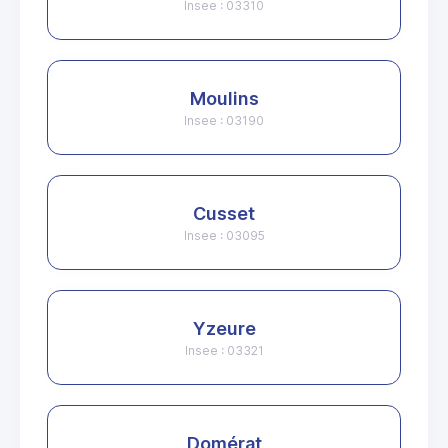
Insee : 03310
Moulins
Insee : 03190
Cusset
Insee : 03095
Yzeure
Insee : 03321
Domérat