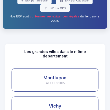
ERP par adresse
ERP par Cadastre
ERP par GPS
Nos ERP sont
conformes aux exigences légales
du 1er Janvier
2025.
Les grandes villes dans le même
departement
Montluçon
Insee : 03185
Vichy