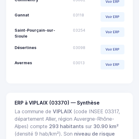
Voir ERP
Gannat
03118
Voir ERP
Saint-Pourçain-sur-
03254
Voir ERP
Sioule
Désertines
03098
Voir ERP
Avermes
03013
Voir ERP
ERP à VIPLAIX (03370) — Synthèse
La commune de
VIPLAIX
(code INSEE 03317,
département Allier, région Auvergne-Rhône-
Alpes) compte
293 habitants
sur
30.90 km²
(densité 9 hab/km²). Son
niveau de risque