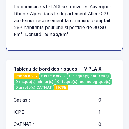
La commune VIPLAIX se trouve en Auvergne-
Rhône-Alpes dans le département Allier (03),
au dernier recensement la commune comptait
293 habitants pour une superficie de 30.90
km². Densité :
9 hab/km²
.
Tableau de bord des risques — VIPLAIX
Radon niv. 2
Séisme niv. 2
0 risque(s) naturel(s)
0 risque(s) minier(s)
0 risque(s) technologique(s)
0 arrêté(s) CATNAT
1 ICPE
Casias :
0
ICPE :
1
CATNAT :
0