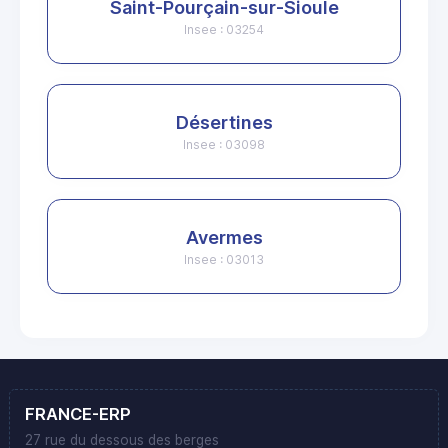
Saint-Pourçain-sur-Sioule
Insee : 03254
Désertines
Insee : 03098
Avermes
Insee : 03013
FRANCE-ERP
27 rue du dessous des berges