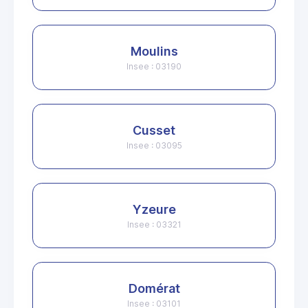
Moulins
Insee : 03190
Cusset
Insee : 03095
Yzeure
Insee : 03321
Domérat
Insee : 03101