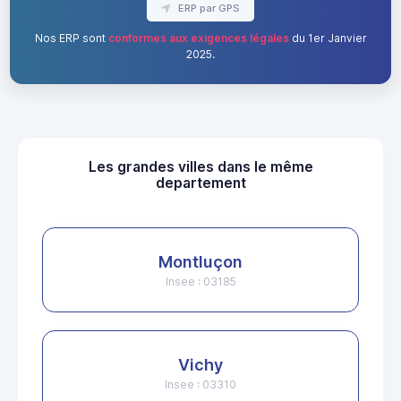
ERP par GPS
Nos ERP sont
conformes aux exigences légales
du 1er Janvier
2025.
Les grandes villes dans le même
departement
Montluçon
Insee : 03185
Vichy
Insee : 03310