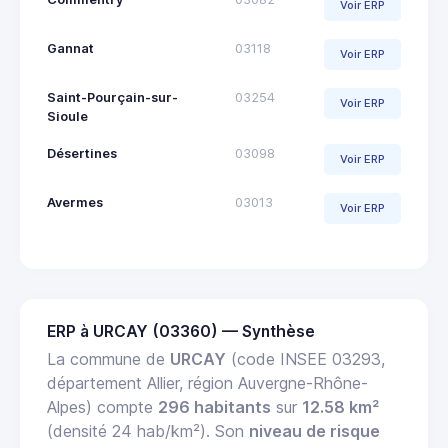
Voir ERP
Gannat
03118
Voir ERP
Saint-Pourçain-sur-
03254
Voir ERP
Sioule
Désertines
03098
Voir ERP
Avermes
03013
Voir ERP
ERP à URCAY (03360) — Synthèse
La commune de
URCAY
(code INSEE 03293,
département Allier, région Auvergne-Rhône-
Alpes) compte
296 habitants
sur
12.58 km²
(densité 24 hab/km²). Son
niveau de risque