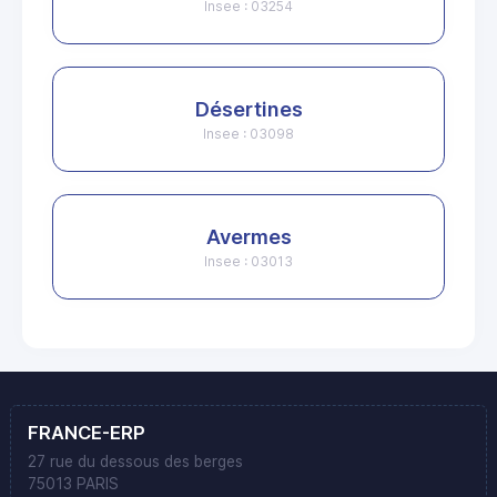
Insee : 03254
Désertines
Insee : 03098
Avermes
Insee : 03013
FRANCE-ERP
27 rue du dessous des berges
75013 PARIS