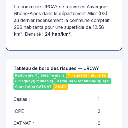
La commune URCAY se trouve en Auvergne-
Rhône-Alpes dans le département Allier (03),
au dernier recensement la commune comptait
296 habitants pour une superficie de 12.58
km². Densité :
24 hab/km²
.
Tableau de bord des risques — URCAY
Radon niv. 1
Séisme niv. 2
1 risque(s) naturel(s)
0 risque(s) minier(s)
0 risque(s) technologique(s)
0 arrêté(s) CATNAT
2 ICPE
Casias :
1
ICPE :
2
CATNAT :
0