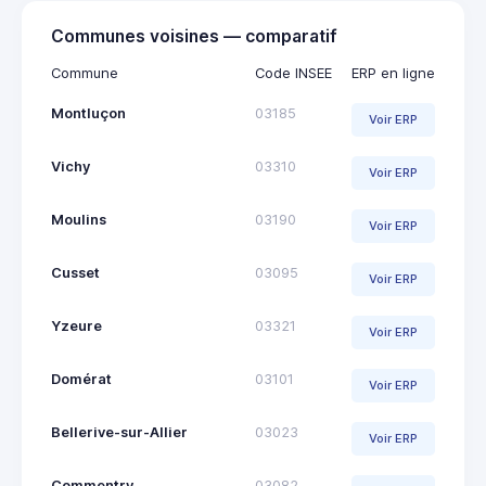
Communes voisines — comparatif
Commune
Code INSEE
ERP en ligne
Montluçon
03185
Voir ERP
Vichy
03310
Voir ERP
Moulins
03190
Voir ERP
Cusset
03095
Voir ERP
Yzeure
03321
Voir ERP
Domérat
03101
Voir ERP
Bellerive-sur-Allier
03023
Voir ERP
Commentry
03082