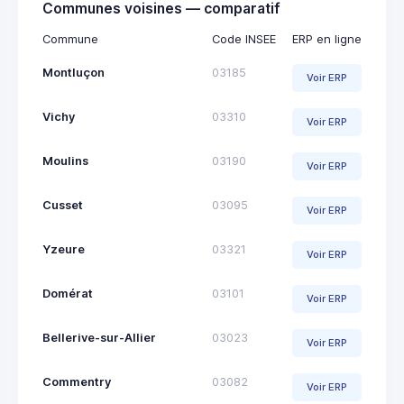
Communes voisines — comparatif
Commune
Code INSEE
ERP en ligne
Montluçon
03185
Voir ERP
Vichy
03310
Voir ERP
Moulins
03190
Voir ERP
Cusset
03095
Voir ERP
Yzeure
03321
Voir ERP
Domérat
03101
Voir ERP
Bellerive-sur-Allier
03023
Voir ERP
Commentry
03082
Voir ERP