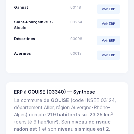
Gannat
03118
Voir ERP
Saint-Pourçain-sur-
03254
Voir ERP
Sioule
Désertines
03098
Voir ERP
Avermes
03013
Voir ERP
ERP à GOUISE (03340) — Synthèse
La commune de
GOUISE
(code INSEE 03124,
département Allier, région Auvergne-Rhône-
Alpes) compte
219 habitants
sur
23.25 km²
(densité 9 hab/km²). Son
niveau de risque
radon est 1
et son
niveau sismique est 2
.