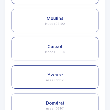
Moulins
Insee : 03190
Cusset
Insee : 03095
Yzeure
Insee : 03321
Domérat
Insee : 03101