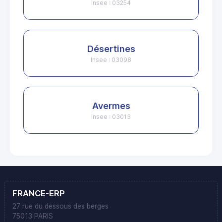
Insee : 03254
Désertines
Insee : 03098
Avermes
Insee : 03013
FRANCE-ERP
27 rue du dessous des berges
75013 PARIS