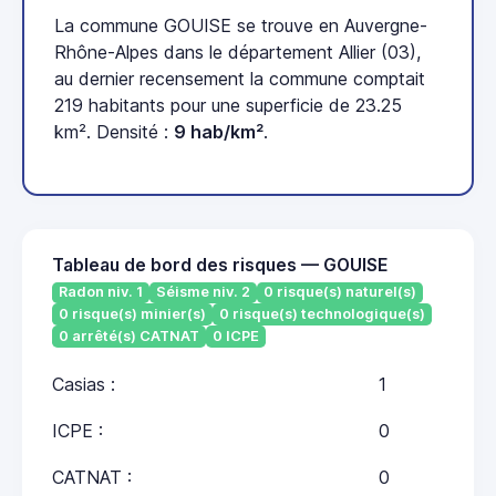
La commune GOUISE se trouve en Auvergne-
Rhône-Alpes dans le département Allier (03),
au dernier recensement la commune comptait
219 habitants pour une superficie de 23.25
km². Densité :
9 hab/km²
.
Tableau de bord des risques — GOUISE
Radon niv. 1
Séisme niv. 2
0 risque(s) naturel(s)
0 risque(s) minier(s)
0 risque(s) technologique(s)
0 arrêté(s) CATNAT
0 ICPE
Casias :
1
ICPE :
0
CATNAT :
0