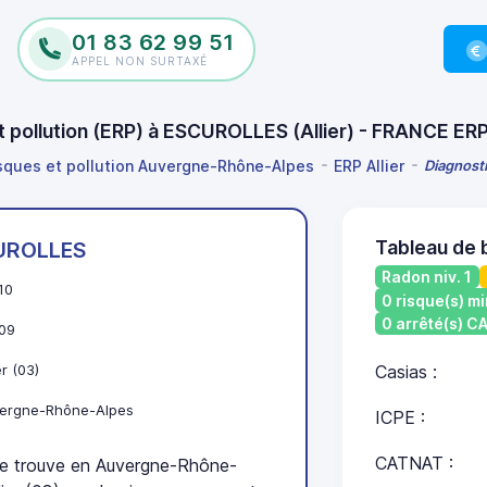
01 83 62 99 51
APPEL NON SURTAXÉ
et pollution (ERP) à ESCUROLLES (Allier) - FRANCE ER
isques et pollution Auvergne-Rhône-Alpes
ERP Allier
Diagnosti
Tableau de
UROLLES
Radon niv. 1
10
0 risque(s) mi
0 arrêté(s) 
09
er (03)
Casias :
ergne-Rhône-Alpes
ICPE :
CATNAT :
 trouve en Auvergne-Rhône-