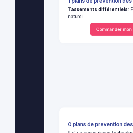
1 plans de prevention des
Tassements différentiels
: 
naturel
Commander mon 
0 plans de prevention des
Il n'y a aucun risque technol