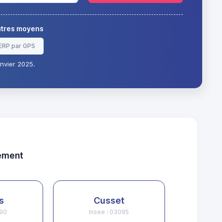
autres moyens
ERP par GPS
nvier 2025.
tement
s
Cusset
190
Insee : 03095