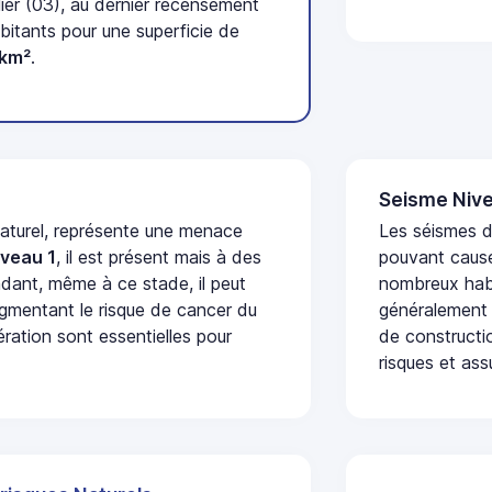
ier (03), au dernier recensement
itants pour une superficie de
/km²
.
Seisme Nive
naturel, représente une menace
Les séismes de
iveau 1
, il est présent mais à des
pouvant cause
dant, même à ce stade, il peut
nombreux habi
augmentant le risque de cancer du
généralement 
ération sont essentielles pour
de constructio
risques et ass