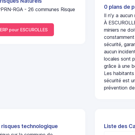
 risques Naturels
0 plans de p
PPRN-RGA - 26 communes Risque
Il n'y a aucu
À ESCUROLLES,
miniers ne doi
ERP pour ESCUROLLES
constamment s
sécurité, gara
aucun incident
locales sont p
grâce à une b
Les habitants
sécurité est u
prévention des
 risques technologique
Liste des C
ogique sur la commune de