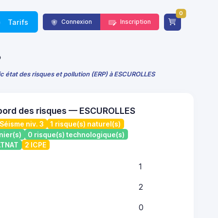
0
Tarifs
Connexion
Inscription
P
c état des risques et pollution (ERP) à ESCUROLLES
 bord des risques — ESCUROLLES
Séisme niv. 3
1 risque(s) naturel(s)
nier(s)
0 risque(s) technologique(s)
CATNAT
2 ICPE
1
2
0