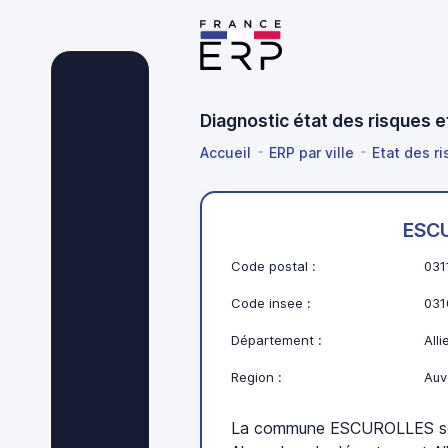
Diagnostic état des risques 
Accueil
ERP par ville
Etat des r
ESC
Code postal :
031
Code insee :
031
Département :
Alli
Region :
Auv
La commune ESCUROLLES se