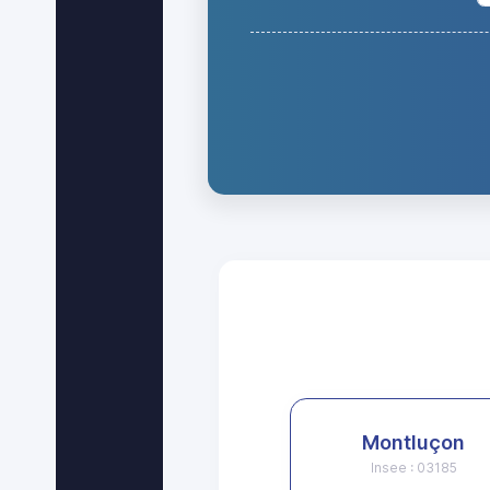
Montluçon
Insee : 03185