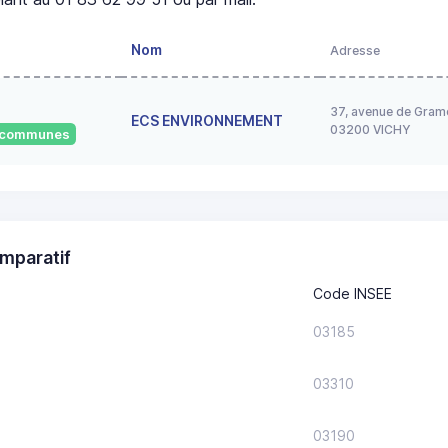
Nom
Adresse
37, avenue de Gram
ECS ENVIRONNEMENT
03200 VICHY
5 communes
mparatif
Code INSEE
03185
03310
03190