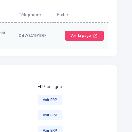
Télephone
Fiche
ont
0470419199
Voir la page
ERP en ligne
Voir ERP
Voir ERP
Voir ERP