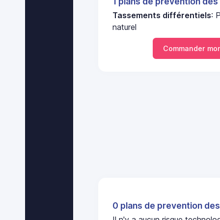
1 plans de prevention des
Tassements différentiels
: 
naturel
Commander mon
0 plans de prevention des
Il n'y a aucun risque technol