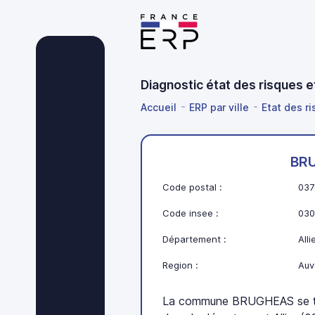
Diagnostic état des risques 
Accueil
ERP par ville
Etat des r
BR
Code postal :
037
Code insee :
030
Département :
Alli
Region :
Auv
La commune BRUGHEAS se tr