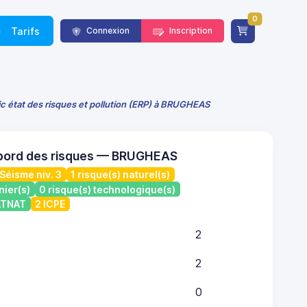
0
Tarifs
Connexion
Inscription
c état des risques et pollution (ERP) à BRUGHEAS
 bord des risques — BRUGHEAS
Séisme niv. 3
1 risque(s) naturel(s)
nier(s)
0 risque(s) technologique(s)
CATNAT
2 ICPE
2
2
0