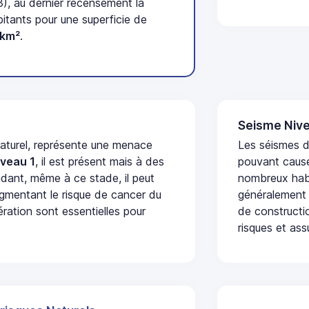
3), au dernier recensement la
tants pour une superficie de
/km²
.
Seisme Nive
naturel, représente une menace
Les séismes de
iveau 1
, il est présent mais à des
pouvant cause
dant, même à ce stade, il peut
nombreux habi
augmentant le risque de cancer du
généralement 
ération sont essentielles pour
de constructio
risques et ass