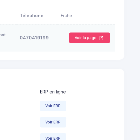
Télephone
Fiche
ont
0470419199
Voir la page
ERP en ligne
Voir ERP
Voir ERP
Voir ERP