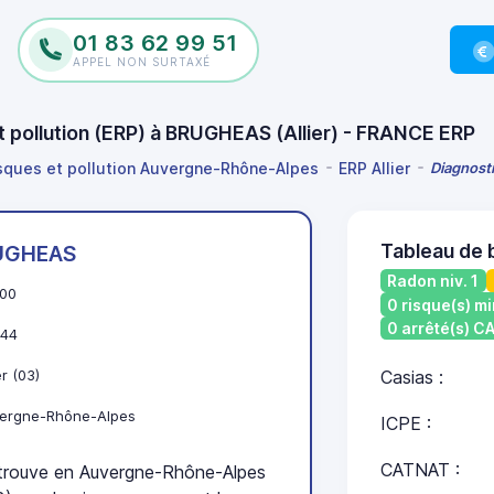
01 83 62 99 51
APPEL NON SURTAXÉ
et pollution (ERP) à BRUGHEAS (Allier) - FRANCE ERP
isques et pollution Auvergne-Rhône-Alpes
ERP Allier
Diagnosti
Tableau de
UGHEAS
Radon niv. 1
00
0 risque(s) mi
0 arrêté(s) 
44
er (03)
Casias :
ergne-Rhône-Alpes
ICPE :
CATNAT :
ouve en Auvergne-Rhône-Alpes