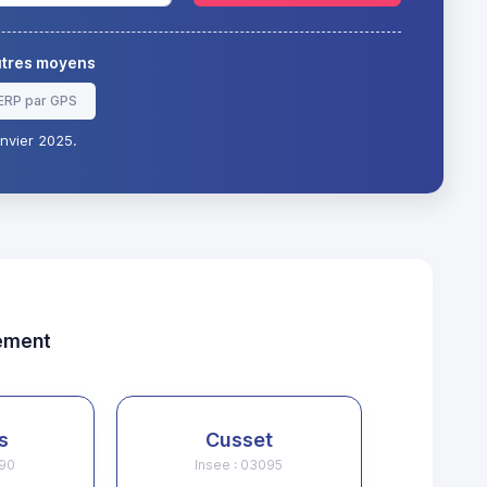
autres moyens
ERP par GPS
nvier 2025.
tement
s
Cusset
190
Insee : 03095