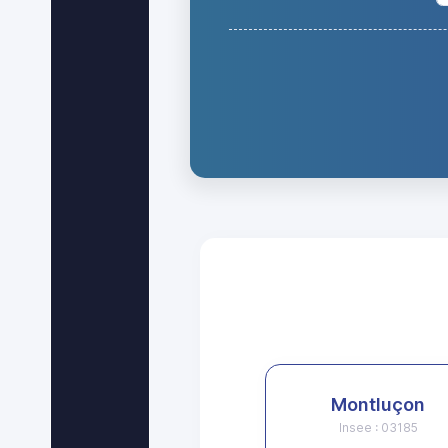
Montluçon
Insee : 03185