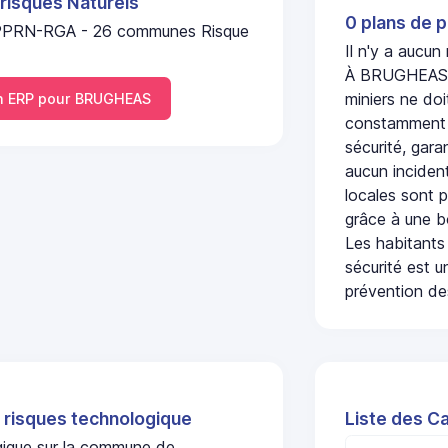
 risques Naturels
0 plans de p
PPRN-RGA - 26 communes Risque
Il n'y a aucu
À BRUGHEAS, l
miniers ne doi
 ERP pour BRUGHEAS
constamment s
sécurité, gara
aucun incident
locales sont p
grâce à une b
Les habitants
sécurité est u
prévention des
 risques technologique
Liste des C
ogique sur la commune de