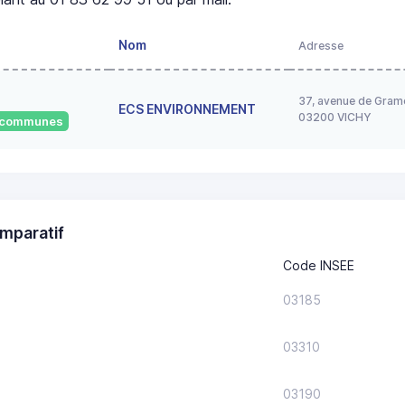
Nom
Adresse
37, avenue de Gram
ECS ENVIRONNEMENT
03200 VICHY
5 communes
mparatif
Code INSEE
03185
03310
03190