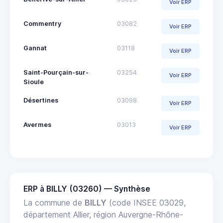
Voir ERP
Commentry
03082
Voir ERP
Gannat
03118
Voir ERP
Saint-Pourçain-sur-
03254
Voir ERP
Sioule
Désertines
03098
Voir ERP
Avermes
03013
Voir ERP
ERP à BILLY (03260) — Synthèse
La commune de
BILLY
(code INSEE 03029,
département Allier, région Auvergne-Rhône-