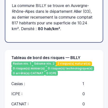
La commune BILLY se trouve en Auvergne-
Rhône-Alpes dans le département Allier (03),
au dernier recensement la commune comptait
817 habitants pour une superficie de 10.24
km². Densité :
80 hab/km²
.
Tableau de bord des risques — BILLY
Radon niv. 1
Séisme niv. 2
2 risque(s) naturel(s)
0 risque(s) minier(s)
0 risque(s) technologique(s)
0 arrêté(s) CATNAT
0 ICPE
Casias :
1
ICPE :
0
CATNAT :
0