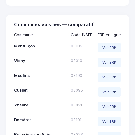
Communes voisines — comparatif
Commune
Code INSEE
ERP en ligne
Montluçon
03185
Voir ERP
Vichy
03310
Voir ERP
Moulins
03190
Voir ERP
Cusset
03095
Voir ERP
Yzeure
03321
Voir ERP
Domérat
03101
Voir ERP
Bellerive-sur-Allier
03023