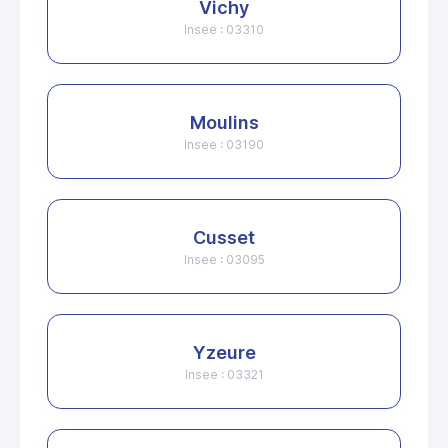
Vichy
Insee : 03310
Moulins
Insee : 03190
Cusset
Insee : 03095
Yzeure
Insee : 03321