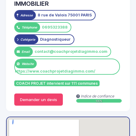
IMMOBILIER
8 rue de Valois 75001 PARIS
Adresse
0695323388
Téléphone
Diagnostiqueur
Catégorie
contact@coachprojetdiagimmo.com
Email
Website
https://www.coachprojetdiagimmo.com/
COACH PROJET intervient sur 111 communes
Indice de confiance
Demander un devis
100%