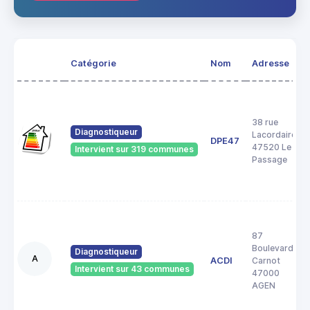
Catégorie
Nom
Adresse
38 rue
Diagnostiqueur
Lacordaire
DPE47
47520 Le
Intervient sur 319 communes
Passage
87
Boulevard
Diagnostiqueur
A
ACDI
Carnot
Intervient sur 43 communes
47000
AGEN