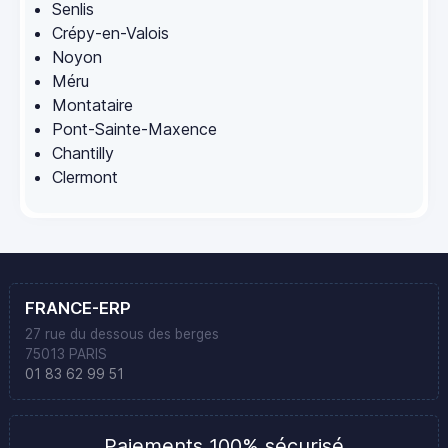
Senlis
Crépy-en-Valois
Noyon
Méru
Montataire
Pont-Sainte-Maxence
Chantilly
Clermont
FRANCE-ERP
27 rue du dessous des berges
75013 PARIS
01 83 62 99 51
Paiements 100% sécurisé