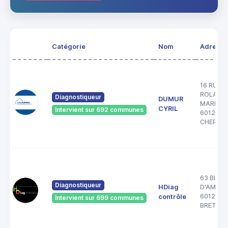
Catégorie
Nom
Adresse
16 RUE
ROLAND
Diagnostiqueur
DUMUR
MARIAG
CYRIL
Intervient sur 692 communes
60120
CHEPOIX
63 BIS R
Diagnostiqueur
HDiag
D'AMIEN
60120
contrôle
Intervient sur 699 communes
BRETEUI