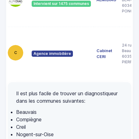
Intervient sur 1475 communes
60340
PONCHO
24 rue d
Cabinet
Beaudon
C
Agence immobilière
60350
CERI
PIERREF
Il est plus facile de trouver un diagnostiqueur
dans les communes suivantes:
Beauvais
Compiègne
Creil
Nogent-sur-Oise