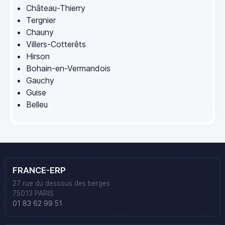
Château-Thierry
Tergnier
Chauny
Villers-Cotterêts
Hirson
Bohain-en-Vermandois
Gauchy
Guise
Belleu
FRANCE-ERP
27 rue du dessous des berges
75013 PARIS
01 83 62 99 51