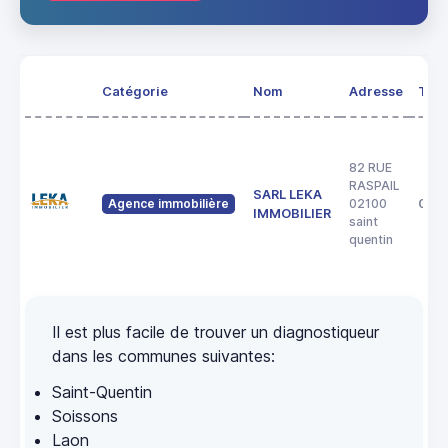
Catégorie
Nom
Adresse
Tél
82 RUE
RASPAIL
SARL LEKA
Agence immobilière
02100
074
IMMOBILIER
saint
quentin
Il est plus facile de trouver un diagnostiqueur
dans les communes suivantes:
Saint-Quentin
Soissons
Laon