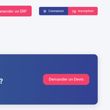
mander un ERP
Connexion
Inscription
?
Demander un Devis