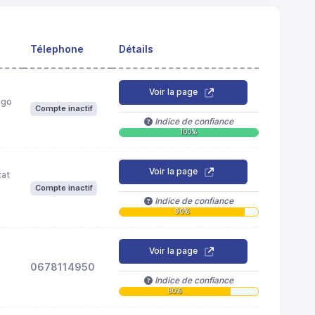
Télephone
Détails
Voir la page
ugo
Compte inactif
Indice de confiance
100%
Voir la page
zat
Compte inactif
Indice de confiance
90%
Voir la page
0678114950
Indice de confiance
80%