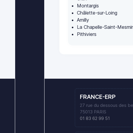
Montargis
Châlette-sur-Loing
Amilly
La Chapelle-Saint-Mesmi
Pithiviers
FRANCE-ERP
27 rue du dessous des b
75013 PARIS
01 83 62 99 51