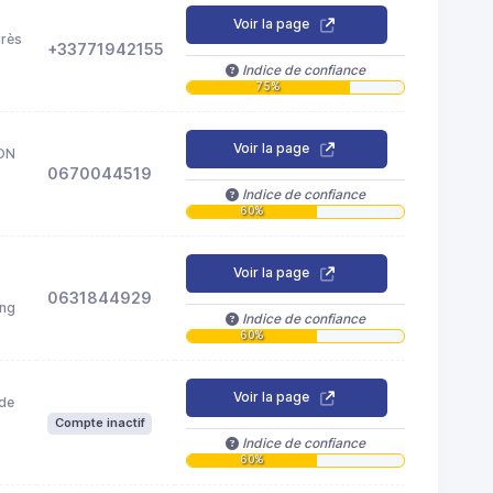
Voir la page
urès
+33771942155
Indice de confiance
75%
Voir la page
ON
0670044519
Indice de confiance
60%
Voir la page
0631844929
ing
Indice de confiance
60%
Voir la page
 de
Compte inactif
Indice de confiance
60%