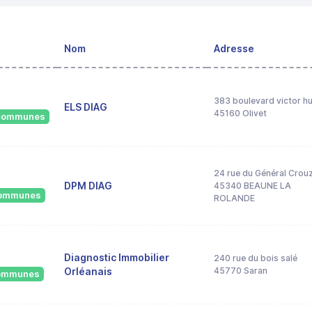
Nom
Adresse
383 boulevard victor h
ELS DIAG
45160 Olivet
6 communes
24 rue du Général Crou
DPM DIAG
45340 BEAUNE LA
 communes
ROLANDE
Diagnostic Immobilier
240 rue du bois salé
Orléanais
45770 Saran
 communes