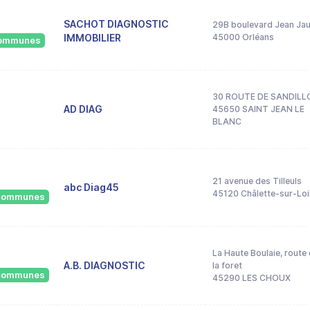
SACHOT DIAGNOSTIC
29B boulevard Jean Ja
IMMOBILIER
45000 Orléans
 communes
30 ROUTE DE SANDILL
AD DIAG
45650 SAINT JEAN LE
BLANC
21 avenue des Tilleuls
abc Diag45
45120 Châlette-sur-Lo
8 communes
La Haute Boulaie, route
A.B. DIAGNOSTIC
la foret
7 communes
45290 LES CHOUX